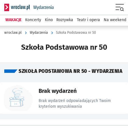
Serwis informacyjny wroclaw.pl podserwis: Wydarzenia
Menu
WAKACJE
Koncerty
Kino
Rozrywka
Teatr i opera
Na weekend
wroclaw.pl
Wydarzenia
Szkoła Podstawowa nr 50
Szkoła Podstawowa nr 50
SZKOŁA PODSTAWOWA NR 50 - WYDARZENIA
Znalezione wydarzenia
Brak wydarzeń
Brak wydarzeń odpowiadających Twoim
kryteriom wyszukiwania