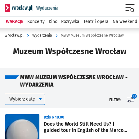
Serwis informacyjny wroclaw.pl podserwis: Wydarzenia
Menu
WAKACJE
Koncerty
Kino
Rozrywka
Teatr i opera
Na weekend
wroclaw.pl
Wydarzenia
MWW Muzeum Współczesne Wrocław
Muzeum Współczesne Wrocław
MWW MUZEUM WSPÓŁCZESNE WROCŁAW -
WYDARZENIA
Kalendarium
Wybierz datę
0
FILTRY:
Znalezione wydarzenia
Dziś o 18:00
Does the World Still Need Us? |
guided tour in English of the Marco
Angelini’s exhibition