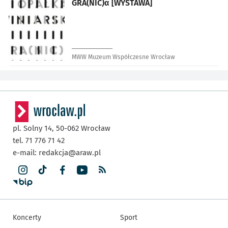
GRA(NIC)α [WYSTAWA]
MWW Muzeum Współczesne Wrocław
pl. Solny 14,
50-062
Wrocław
tel. 71 776 71 42
e-mail:
redakcja@araw.pl
Koncerty
Sport