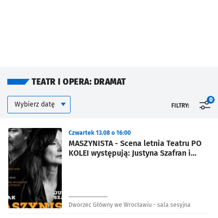
TEATR I OPERA: DRAMAT
Kalendarium
Wybierz datę
0
FILTRY:
Znalezione wydarzenia
Czwartek 13.08 o 16:00
MASZYNISTA - Scena letnia Teatru PO
KOLEI występują: Justyna Szafran i
Jacek Braciak
Dworzec Główny we Wrocławiu - sala sesyjna