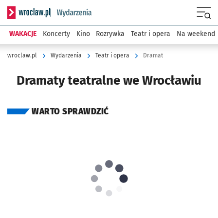
Serwis informacyjny wroclaw.pl podserwis: Wydarzenia
Menu
WAKACJE
Koncerty
Kino
Rozrywka
Teatr i opera
Na weekend
wroclaw.pl
Wydarzenia
Teatr i opera
Dramat
Dramaty teatralne we Wrocławiu
WARTO SPRAWDZIĆ