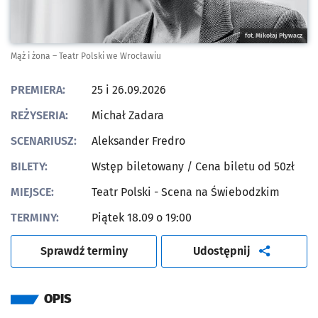
fot. Mikołaj Pływacz
Mąż i żona – Teatr Polski we Wrocławiu
PREMIERA:
25 i 26.09.2026
REŻYSERIA:
Michał Zadara
SCENARIUSZ:
Aleksander Fredro
BILETY:
Wstęp biletowany
/ Cena biletu od 50zł
MIEJSCE:
Teatr Polski - Scena na Świebodzkim
TERMINY:
Piątek 18.09 o 19:00
artykuł
Sprawdź terminy
Udostępnij
OPIS