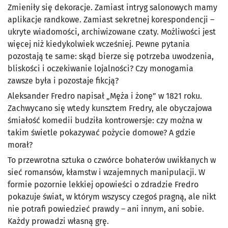
Zmieniły się dekoracje. Zamiast intryg salonowych mamy
aplikacje randkowe. Zamiast sekretnej korespondencji –
ukryte wiadomości, archiwizowane czaty. Możliwości jest
więcej niż kiedykolwiek wcześniej. Pewne pytania
pozostają te same: skąd bierze się potrzeba uwodzenia,
bliskości i oczekiwanie lojalności? Czy monogamia
zawsze była i pozostaje fikcją?
Aleksander Fredro napisał „Męża i żonę” w 1821 roku.
Zachwycano się wtedy kunsztem Fredry, ale obyczajowa
śmiałość komedii budziła kontrowersje: czy można w
takim świetle pokazywać pożycie domowe? A gdzie
morał?
To przewrotna sztuka o czwórce bohaterów uwikłanych w
sieć romansów, kłamstw i wzajemnych manipulacji. W
formie pozornie lekkiej opowieści o zdradzie Fredro
pokazuje świat, w którym wszyscy czegoś pragną, ale nikt
nie potrafi powiedzieć prawdy – ani innym, ani sobie.
Każdy prowadzi własną grę.