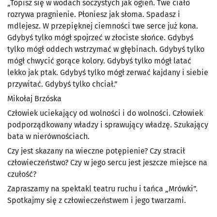
„Topisz się w wodach soczystych jak ogień. Twe ciało
rozrywa pragnienie. Płoniesz jak słoma. Spadasz i
mdlejesz. W przepięknej ciemności twe serce już kona.
Gdybyś tylko mógł spojrzeć w złociste słońce. Gdybyś
tylko mógł oddech wstrzymać w głębinach. Gdybyś tylko
mógł chwycić gorące kolory. Gdybyś tylko mógł latać
lekko jak ptak. Gdybyś tylko mógł zerwać kajdany i siebie
przywitać. Gdybyś tylko chciał.”
Mikołaj Brzóska
Człowiek uciekający od wolności i do wolności. Człowiek
podporządkowany władzy i sprawujący władzę. Szukający
bata w nierównościach.
Czy jest skazany na wieczne potępienie? Czy stracił
człowieczeństwo? Czy w jego sercu jest jeszcze miejsce na
czułość?
Zapraszamy na spektakl teatru ruchu i tańca „Mrówki”.
Spotkajmy się z człowieczeństwem i jego twarzami.