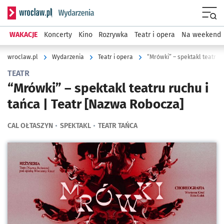
Serwis informacyjny wroclaw.pl podserwis: Wydarzenia
Menu
WAKACJE
Koncerty
Kino
Rozrywka
Teatr i opera
Na weekend
wroclaw.pl
Wydarzenia
Teatr i opera
“Mrówki” – spektakl teatru 
TEATR
“Mrówki” – spektakl teatru ruchu i
tańca | Teatr [Nazwa Robocza]
CAL OŁTASZYN
SPEKTAKL
TEATR TAŃCA
Kliknij, aby powiększyć