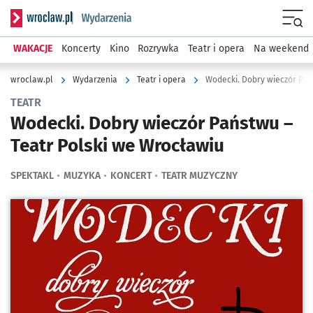
Serwis informacyjny wroclaw.pl podserwis: Wydarzenia
Menu
WAKACJE
Koncerty
Kino
Rozrywka
Teatr i opera
Na weekend
wroclaw.pl
Wydarzenia
Teatr i opera
Wodecki. Dobry wieczór Pań
TEATR
Wodecki. Dobry wieczór Państwu –
Teatr Polski we Wrocławiu
SPEKTAKL
MUZYKA
KONCERT
TEATR MUZYCZNY
Kliknij, aby powiększyć