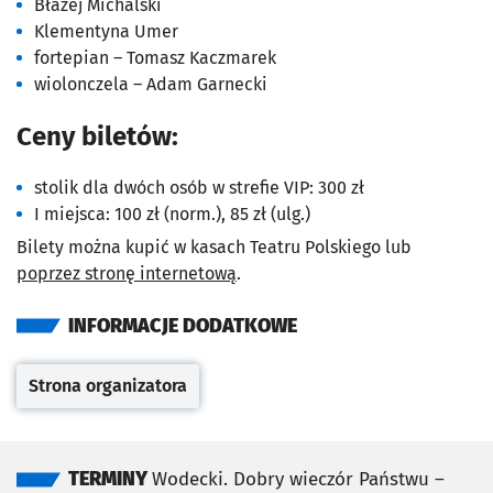
Błażej Michalski
Klementyna Umer
fortepian – Tomasz Kaczmarek
wiolonczela – Adam Garnecki
Ceny biletów:
stolik dla dwóch osób w strefie VIP: 300 zł
I miejsca: 100 zł (norm.), 85 zł (ulg.)
Bilety można kupić w kasach Teatru Polskiego lub
poprzez stronę internetową
.
INFORMACJE DODATKOWE
Strona organizatora
Otwiera się w nowej karcie
TERMINY
Wodecki. Dobry wieczór Państwu –