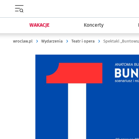
Menu główne portalu wroclaw.pl
WAKACJE
Koncerty
wroclaw.pl
Wydarzenia
Teatr i opera
Spektakl „Buntowsz
Kliknij, aby powiększyć