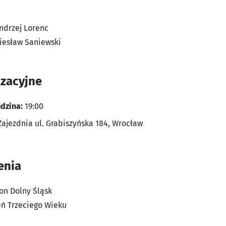
ndrzej Lorenc
esław Saniewski
izacyjne
dzina:
19:00
Zajezdnia ul. Grabiszyńska 184, Wrocław
enia
on Dolny Śląsk
zeń Trzeciego Wieku