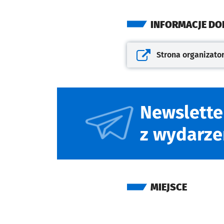
INFORMACJE D
Strona organizato
Otwiera się w nowej kar
Newslette
z wydarze
MIEJSCE