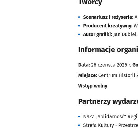
Twórcy
Scenariusz i reżyseria:
A
Producent kreatywny:
Wi
Autor grafiki:
Jan Dubiel
Informacje organ
Data:
26 czerwca 2026 r.
Go
Miejsce:
Centrum Historii 
Wstęp wolny
Partnerzy wydarz
NSZZ „Solidarność” Regi
Strefa Kultury - Przestr