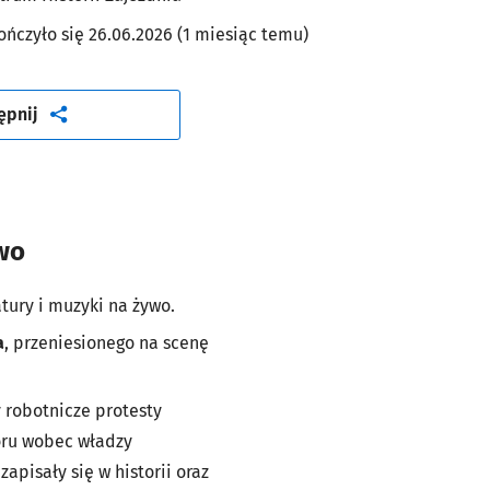
ończyło się 26.06.2026 (1 miesiąc temu)
artykuł
ępnij
wo
tury i muzyki na żywo.
a
, przeniesionego na scenę
y robotnicze protesty
oru wobec władzy
apisały się w historii oraz