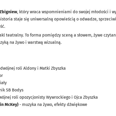
Zbigniew
, który wraca wspomnieniami do swojej młodości i wy
istoria staje się uniwersalną opowieścią o odwadze, sprzeciwi
ść.
takl teatralny. To forma pomiędzy sceną a słowem, żywe czyta
zyką na żywo i warstwą wizualną.
dwójnej roli Aldony i Matki Zbyszka
or
iały
nik SB Bodys
ójnej roli opozycjonisty Wywrockiego i Ojca Zbyszka
in McKey)
- muzyka na żywo, efekty dźwiękowe