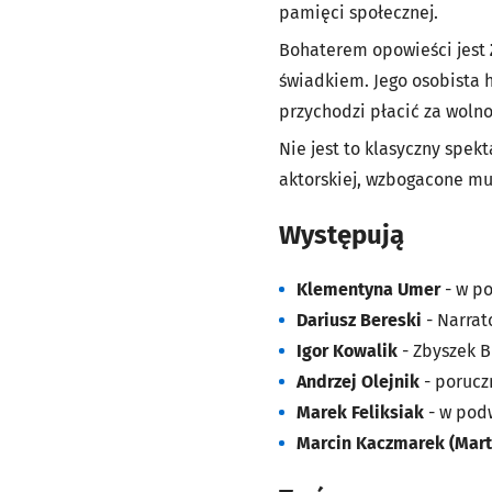
pamięci społecznej.
Bohaterem opowieści jest
świadkiem. Jego osobista h
przychodzi płacić za wolno
Nie jest to klasyczny spek
aktorskiej, wzbogacone mu
Występują
Klementyna Umer
- w po
Dariusz Bereski
- Narrat
Igor Kowalik
- Zbyszek B
Andrzej Olejnik
- porucz
Marek Feliksiak
- w podw
Marcin Kaczmarek (Mart