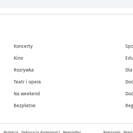
Koncerty
Spo
Kino
Edu
Rozrywka
Dla
Teatr i opera
Dod
Na weekend
Dod
Bezpłatne
Reg
Inne informacje
Redakcja
Deklaracja dostępności
Newsletter
Regulamin
Regul