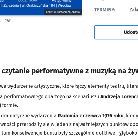
TERMINY:
Zak
Centrum Historii Zajezdnia
c 1976”
Udost
 czytanie performatywne z muzyką na ży
we wydarzenie artystyczne, które łączy elementy teatru, litera
ia performatywnego opartego na scenariuszu
Andrzeja Lorenc
j formie.
e dramatyczne wydarzenia
Radomia z czerwca 1976 roku
, kied
ności przerodziły się w jeden z najważniejszych punktów op
 tam konsekwencje buntu były szczególnie dotkliwe i głęboko z