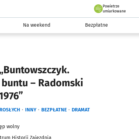
Powietrze
we Wrocławiu
ydarzenia
umiarkowane
Na weekend
Bezpłatne
 „Buntowszczyk.
 buntu – Radomski
1976”
OROSŁYCH
INNY
BEZPŁATNE
DRAMAT
ęp wolny
trum Historii Zajezdnia