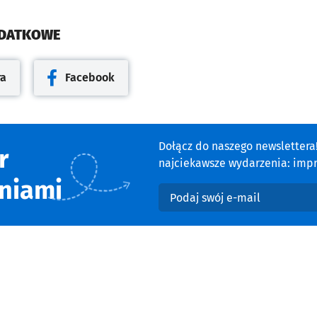
ODATKOWE
ra
Facebook
cie
Otwiera się w nowej karcie
Dołącz do naszego newsletter
r
najciekawsze wydarzenia: impre
niami
Podaj swój e-mail