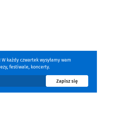
a! W każdy czwartek wysyłamy wam
zy, festiwale, koncerty.
na newsletter
Zapisz się