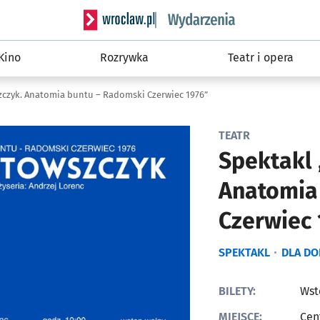
Serwis informacyjny wroclaw.pl podserwis: W
Kino
Rozrywka
Teatr i opera
czyk. Anatomia buntu – Radomski Czerwiec 1976”
TEATR
Spektakl
Anatomia
Czerwiec 
SPEKTAKL
DLA D
BILETY:
Wst
MIEJSCE:
Cen