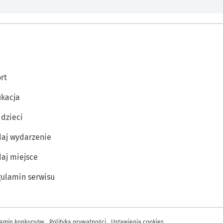
rt
kacja
 dzieci
aj wydarzenie
aj miejsce
ulamin serwisu
amin konkursów
Polityka prywatności
Ustawienia cookies