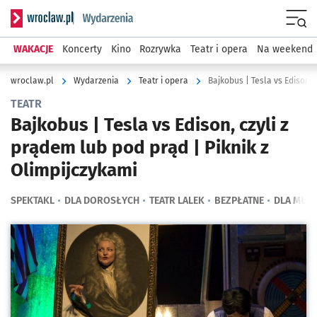
Serwis informacyjny wroclaw.pl podserwis: Wydarzenia
Menu
WAKACJE
Koncerty
Kino
Rozrywka
Teatr i opera
Na weekend
wroclaw.pl
Wydarzenia
Teatr i opera
Bajkobus | Tesla vs Edison, 
TEATR
Bajkobus | Tesla vs Edison, czyli z
prądem lub pod prąd | Piknik z
Olimpijczykami
SPEKTAKL
DLA DOROSŁYCH
TEATR LALEK
BEZPŁATNE
DLA MŁO
Kliknij, aby powiększyć