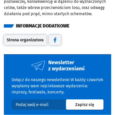
poznawczej, konsekwencję w dążeniu do wyznaczonych
celów, także wbrew przeciwnościom losu, oraz odwagę
działania pod prąd, mimo utartych schematów.
INFORMACJE DODATKOWE
Strona organizatora
Otwiera się w nowej karcie
Otwiera się w nowej karcie
Newsletter
z wydarzeniami
Dołącz do naszego newslettera! W każdy czwartek
wysyłamy wam najciekawsze wydarzenia:
imprezy, festiwale, koncerty.
na newslet
Zapisz się
Podaj swój e-mail