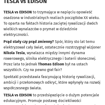
TESLA vs EDISON
TESLA vs EDISON
to trzymająca w napięciu opowieść
osadzona w industrialnych realiach początków XX wieku.
To oparta na faktach historia zaciętej rywalizacji dwóch
wielkich wynalazców o prymat w dziedzinie
elektryczności.
Prąd stały czy prąd zmienny?
Spór, który sto lat temu
elektryzował cały świat, ostatecznie rozstrzygnął wizjoner
Nikola Tesla
, wynalazca między innymi dynama
rowerowego, silnika elektrycznego i baterii słonecznej.
Przez lata to jednak
Thomas Edison
był na ustach
wszystkich. Czy na pewno grał fair?
Spektakl przedstawia fascynującą historię rywalizacji,
ambicji i przełomowych odkryć, które wpłynęły na rozwój
współczesnego świata.
TESLA vs EDISON
to przedsięwzięcie o dużym potencjale
edukacyjnym. Promuje postawę dociekliwości