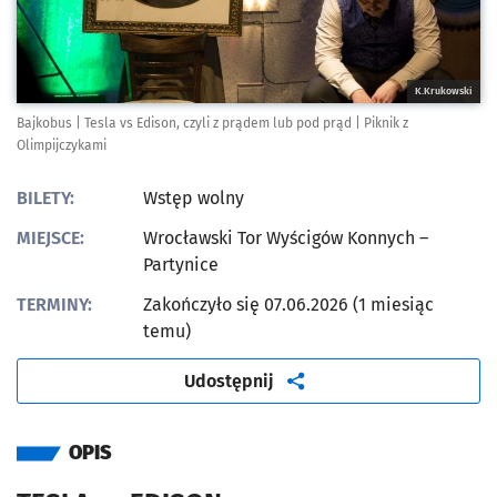
K.Krukowski
Bajkobus | Tesla vs Edison, czyli z prądem lub pod prąd | Piknik z
Olimpijczykami
BILETY:
Wstęp wolny
MIEJSCE:
Wrocławski Tor Wyścigów Konnych –
Partynice
TERMINY:
Zakończyło się 07.06.2026 (1 miesiąc
temu)
artykuł
Udostępnij
OPIS