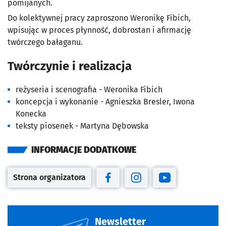
pomijanych.
Do kolektywnej pracy zaproszono Weronikę Fibich,
wpisując w proces płynność, dobrostan i afirmację
twórczego bałaganu.
Twórczynie i realizacja
reżyseria i scenografia - Weronika Fibich
koncepcja i wykonanie - Agnieszka Bresler, Iwona
Konecka
teksty piosenek - Martyna Dębowska
INFORMACJE DODATKOWE
Strona organizatora
Otwiera się w nowej karcie
Otwiera się w nowej karcie
Otwiera się w nowej kar
Otwiera się w no
Newsletter