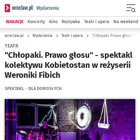
Serwis informacyjny wroclaw.pl podserwis: Wydarzenia
Menu
WAKACJE
Koncerty
Kino
Rozrywka
Teatr i opera
Na weekend
wroclaw.pl
Wydarzenia
Teatr i opera
TEATR
"Chłopaki. Prawo głosu" - spektakl
kolektywu Kobietostan w reżyserii
Weroniki Fibich
SPEKTAKL
DLA DOROSŁYCH
Kliknij, aby powiększyć