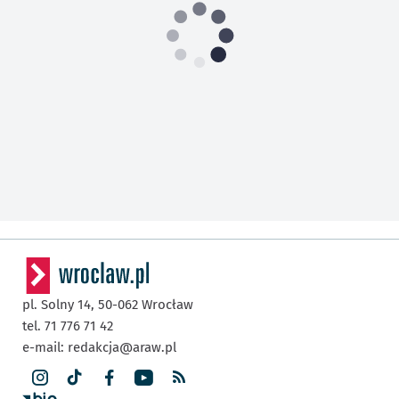
pl. Solny 14,
50-062
Wrocław
tel. 71 776 71 42
e-mail:
redakcja@araw.pl