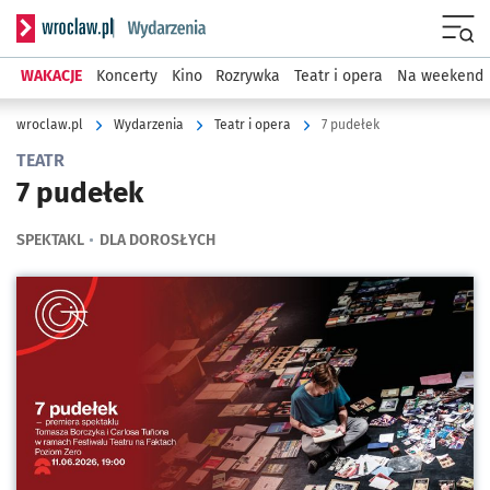
Serwis informacyjny wroclaw.pl podserwis: Wydarzenia
Menu
WAKACJE
Koncerty
Kino
Rozrywka
Teatr i opera
Na weekend
wroclaw.pl
Wydarzenia
Teatr i opera
7 pudełek
TEATR
7 pudełek
SPEKTAKL
DLA DOROSŁYCH
Kliknij, aby powiększyć