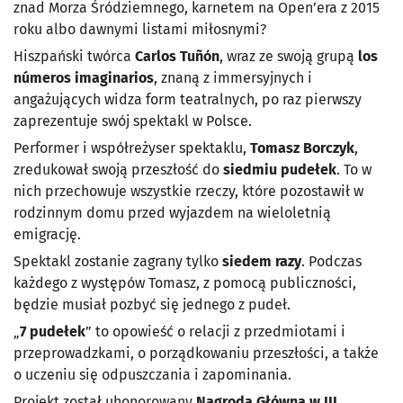
znad Morza Śródziemnego, karnetem na Open’era z 2015
roku albo dawnymi listami miłosnymi?
Hiszpański twórca
Carlos Tuñón
, wraz ze swoją grupą
los
números imaginarios
, znaną z immersyjnych i
angażujących widza form teatralnych, po raz pierwszy
zaprezentuje swój spektakl w Polsce.
Performer i współreżyser spektaklu,
Tomasz Borczyk
,
zredukował swoją przeszłość do
siedmiu pudełek
. To w
nich przechowuje wszystkie rzeczy, które pozostawił w
rodzinnym domu przed wyjazdem na wieloletnią
emigrację.
Spektakl zostanie zagrany tylko
siedem razy
. Podczas
każdego z występów Tomasz, z pomocą publiczności,
będzie musiał pozbyć się jednego z pudeł.
„
7 pudełek
” to opowieść o relacji z przedmiotami i
przeprowadzkami, o porządkowaniu przeszłości, a także
o uczeniu się odpuszczania i zapominania.
Projekt został uhonorowany
Nagrodą Główną w III