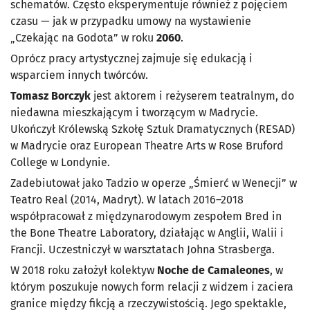
schematów. Często eksperymentuje również z pojęciem
czasu — jak w przypadku umowy na wystawienie
„Czekając na Godota” w roku
2060
.
Oprócz pracy artystycznej zajmuje się edukacją i
wsparciem innych twórców.
Tomasz Borczyk
jest aktorem i reżyserem teatralnym, do
niedawna mieszkającym i tworzącym w Madrycie.
Ukończył Królewską Szkołę Sztuk Dramatycznych (RESAD)
w Madrycie oraz European Theatre Arts w Rose Bruford
College w Londynie.
Zadebiutował jako Tadzio w operze „Śmierć w Wenecji” w
Teatro Real (2014, Madryt). W latach 2016–2018
współpracował z międzynarodowym zespołem Bred in
the Bone Theatre Laboratory, działając w Anglii, Walii i
Francji. Uczestniczył w warsztatach Johna Strasberga.
W 2018 roku założył kolektyw
Noche de Camaleones
, w
którym poszukuje nowych form relacji z widzem i zaciera
granice między fikcją a rzeczywistością. Jego spektakle,