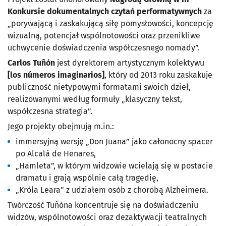
Konkursie dokumentalnych czytań performatywnych
za
„porywającą i zaskakującą siłę pomysłowości, koncepcję
wizualną, potencjał wspólnotowości oraz przenikliwe
uchwycenie doświadczenia współczesnego nomady”.
Carlos Tuñón
jest dyrektorem artystycznym kolektywu
[los números imaginarios]
, który od 2013 roku zaskakuje
publiczność nietypowymi formatami swoich dzieł,
realizowanymi według formuły „klasyczny tekst,
współczesna strategia”.
Jego projekty obejmują m.in.:
immersyjną wersję „Don Juana” jako całonocny spacer
po Alcalá de Henares,
„Hamleta”, w którym widzowie wcielają się w postacie
dramatu i grają wspólnie całą tragedię,
„Króla Leara” z udziałem osób z chorobą Alzheimera.
Twórczość Tuñóna koncentruje się na doświadczeniu
widzów, wspólnotowości oraz dezaktywacji teatralnych