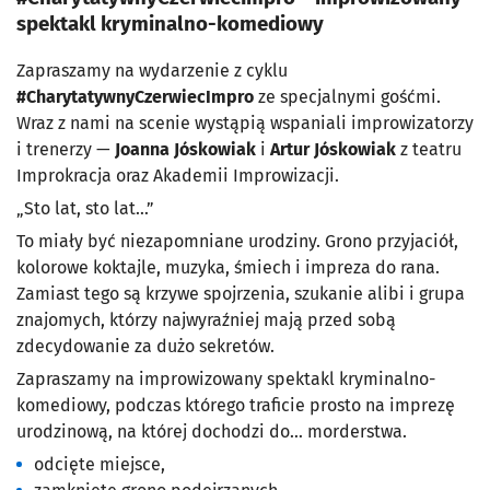
spektakl kryminalno-komediowy
Zapraszamy na wydarzenie z cyklu
#CharytatywnyCzerwiecImpro
ze specjalnymi gośćmi.
Wraz z nami na scenie wystąpią wspaniali improwizatorzy
i trenerzy —
Joanna Jóskowiak
i
Artur Jóskowiak
z teatru
Improkracja oraz Akademii Improwizacji.
„Sto lat, sto lat…”
To miały być niezapomniane urodziny. Grono przyjaciół,
kolorowe koktajle, muzyka, śmiech i impreza do rana.
Zamiast tego są krzywe spojrzenia, szukanie alibi i grupa
znajomych, którzy najwyraźniej mają przed sobą
zdecydowanie za dużo sekretów.
Zapraszamy na improwizowany spektakl kryminalno-
komediowy, podczas którego traficie prosto na imprezę
urodzinową, na której dochodzi do… morderstwa.
odcięte miejsce,