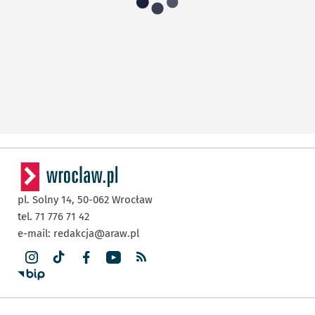
pl. Solny 14,
50-062
Wrocław
tel. 71 776 71 42
e-mail:
redakcja@araw.pl