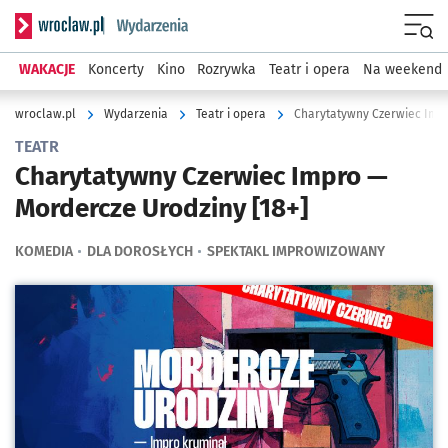
Serwis informacyjny wroclaw.pl podserwis: Wydarzenia
Menu
WAKACJE
Koncerty
Kino
Rozrywka
Teatr i opera
Na weekend
wroclaw.pl
Wydarzenia
Teatr i opera
Charytatywny Czerwiec Impr
TEATR
Charytatywny Czerwiec Impro —
Mordercze Urodziny [18+]
KOMEDIA
DLA DOROSŁYCH
SPEKTAKL IMPROWIZOWANY
Kliknij, aby powiększyć