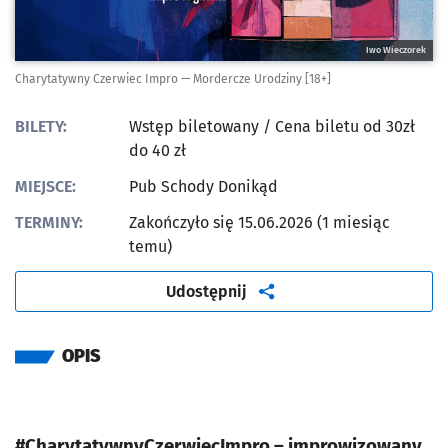
Iwo Wieczorek
Charytatywny Czerwiec Impro — Mordercze Urodziny [18+]
BILETY:
Wstęp biletowany
/ Cena biletu od 30zł
do 40 zł
MIEJSCE:
Pub Schody Donikąd
TERMINY:
Zakończyło się 15.06.2026 (1 miesiąc
temu)
artykuł
Udostępnij
OPIS
#CharytatywnyCzerwiecImpro – improwizowany