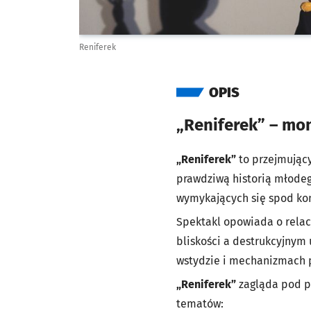
Reniferek
OPIS
„Reniferek” – m
„Reniferek”
to przejmują
prawdziwą historią młodeg
wymykających się spod kon
Spektakl opowiada o relacj
bliskości a destrukcyjnym 
wstydzie i mechanizmach 
„Reniferek”
zagląda pod po
tematów: