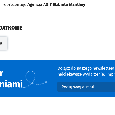
ki reprezentuje
Agencja ADiT Elżbieta Manthey
ODATKOWE
ra
cie
Dołącz do naszego newsletter
r
najciekawsze wydarzenia: impre
niami
Podaj swój e-mail