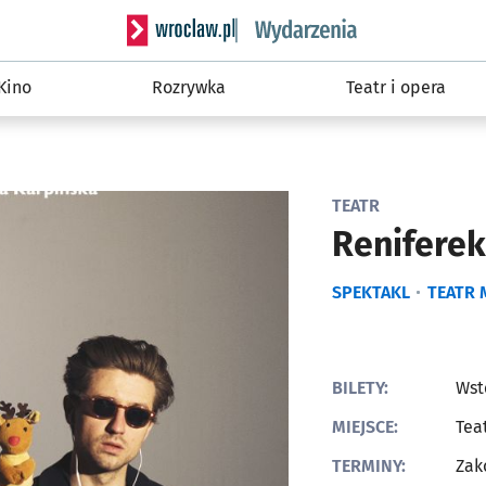
Serwis informacyjny wroclaw.pl podserwis: W
Kino
Rozrywka
Teatr i opera
TEATR
Reniferek
SPEKTAKL
TEATR 
BILETY:
Wst
MIEJSCE:
Tea
TERMINY:
Zak