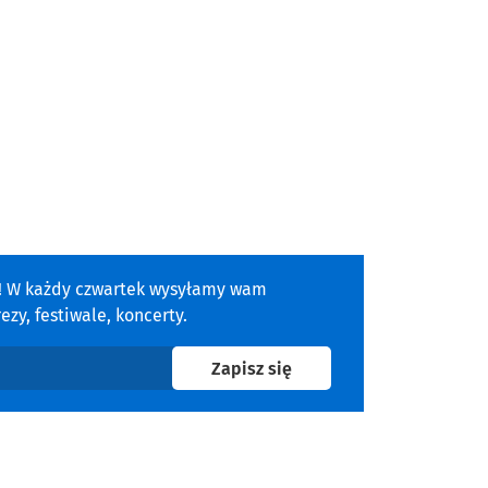
a! W każdy czwartek wysyłamy wam
zy, festiwale, koncerty.
na newsletter
Zapisz się