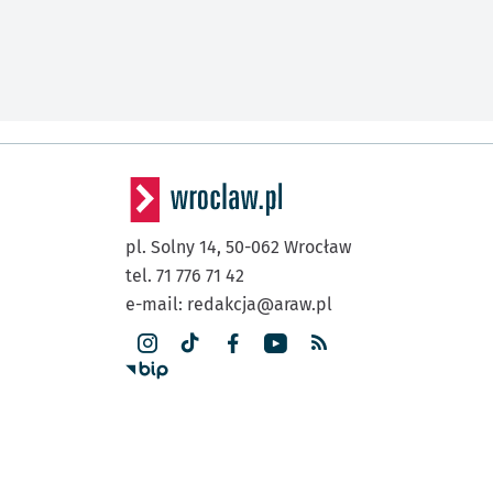
pl. Solny 14,
50-062
Wrocław
tel. 71 776 71 42
e-mail:
redakcja@araw.pl