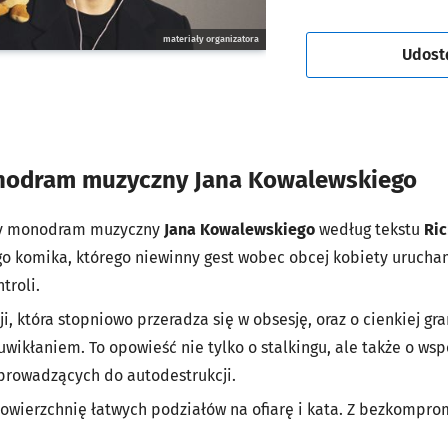
materiały organizatora
Udost
onodram muzyczny Jana Kowalewskiego
cy monodram muzyczny
Jana Kowalewskiego
według tekstu
Ri
o komika, którego niewinny gest wobec obcej kobiety urucha
troli.
i, która stopniowo przeradza się w obsesję, oraz o cienkiej g
uwikłaniem. To opowieść nie tylko o stalkingu, ale także o ws
prowadzących do autodestrukcji.
wierzchnię łatwych podziałów na ofiarę i kata. Z bezkompro