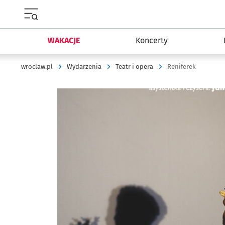
Menu główne portalu wroclaw.pl
WAKACJE
Koncerty
wroclaw.pl
Wydarzenia
Teatr i opera
Reniferek
Kliknij, aby powiększyć