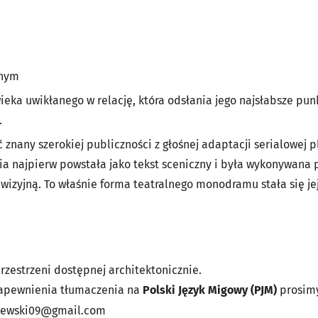
onym
eka uwikłanego w relację, która odsłania jego najsłabsze pun
.
znany szerokiej publiczności z głośnej adaptacji serialowej 
ia najpierw powstała jako tekst sceniczny i była wykonywana 
ewizyjną. To właśnie forma teatralnego monodramu stała się je
rzestrzeni dostępnej architektonicznie.
apewnienia tłumaczenia na
Polski Język Migowy (PJM)
prosimy
lewski09@gmail.com