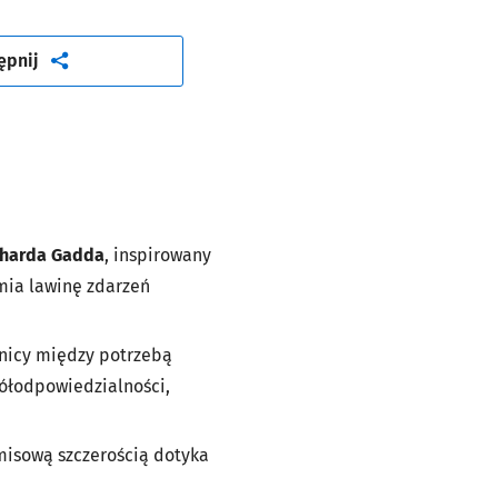
artykuł
ępnij
charda Gadda
, inspirowany
mia lawinę zdarzeń
ranicy między potrzebą
półodpowiedzialności,
misową szczerością dotyka