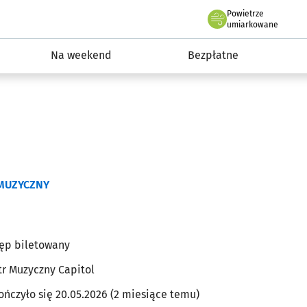
Powietrze
we Wrocławiu
ydarzenia
umiarkowane
Na weekend
Bezpłatne
MUZYCZNY
ęp biletowany
tr Muzyczny Capitol
ończyło się 20.05.2026 (2 miesiące temu)