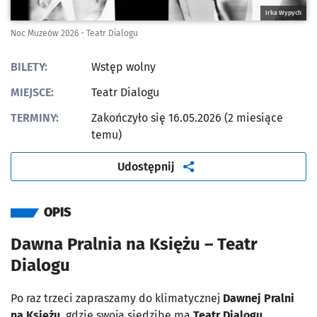
Irka Wypych
Noc Muzeów 2026 - Teatr Dialogu
BILETY:
Wstęp wolny
MIEJSCE:
Teatr Dialogu
TERMINY:
Zakończyło się 16.05.2026 (2 miesiące
temu)
artykuł
Udostępnij
OPIS
Dawna Pralnia na Księżu – Teatr
Dialogu
Po raz trzeci zapraszamy do klimatycznej
Dawnej Pralni
na Księżu
, gdzie swoją siedzibę ma
Teatr Dialogu
.