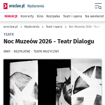
Serwis informacyjny wroclaw.pl podserwis: Wydarzenia
Menu
WAKACJE
Koncerty
Kino
Rozrywka
Teatr i opera
Na weekend
wroclaw.pl
Wydarzenia
Teatr i opera
Noc Muzeów 2026 - Teatr Di
TEATR
Noc Muzeów 2026 - Teatr Dialogu
INNY
BEZPŁATNE
TEATR MUZYCZNY
Kliknij, aby powiększyć