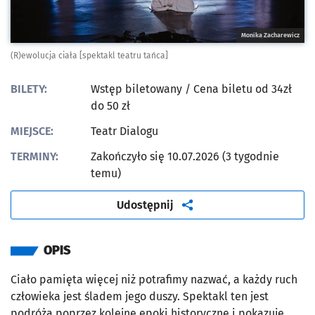
Monika Zacharewicz
(R)ewolucja ciała [spektakl teatru tańca]
BILETY:
Wstęp biletowany
/ Cena biletu od 34zł
do 50 zł
MIEJSCE:
Teatr Dialogu
TERMINY:
Zakończyło się 10.07.2026 (3 tygodnie
temu)
artykuł
Udostępnij
OPIS
Ciało pamięta więcej niż potrafimy nazwać, a każdy ruch
człowieka jest śladem jego duszy. Spektakl ten jest
podróżą poprzez kolejne epoki historyczne i pokazuje