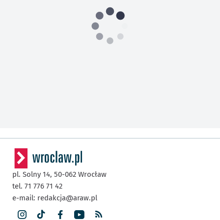
pl. Solny 14,
50-062
Wrocław
tel. 71 776 71 42
e-mail:
redakcja@araw.pl