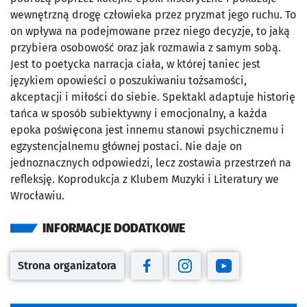
wewnętrzną drogę człowieka przez pryzmat jego ruchu. To
on wpływa na podejmowane przez niego decyzje, to jaką
przybiera osobowość oraz jak rozmawia z samym sobą.
Jest to poetycka narracja ciała, w której taniec jest
językiem opowieści o poszukiwaniu tożsamości,
akceptacji i miłości do siebie. Spektakl adaptuje historię
tańca w sposób subiektywny i emocjonalny, a każda
epoka poświęcona jest innemu stanowi psychicznemu i
egzystencjalnemu głównej postaci. Nie daje on
jednoznacznych odpowiedzi, lecz zostawia przestrzeń na
refleksję. Koprodukcja z Klubem Muzyki i Literatury we
Wrocławiu.
INFORMACJE DODATKOWE
Strona organizatora
Otwiera się w nowej karcie
Otwiera się w nowej karcie
Otwiera się w nowej kar
Otwiera się w no