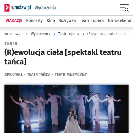
Serwis informacyjny wroclaw.pl podserwis: Wydarzenia
Menu
WAKACJE
Koncerty
Kino
Rozrywka
Teatr i opera
Na weekend
wroclaw.pl
Wydarzenia
Teatr i opera
(R)ewolucja ciała [spektakl 
TEATR
(R)ewolucja ciała [spektakl teatru
tańca]
SPEKTAKL
TEATR TAŃCA
TEATR MUZYCZNY
Kliknij, aby powiększyć