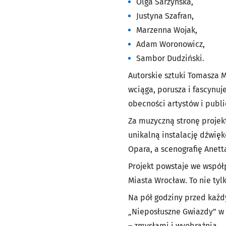
Olga Sarzyńska,
Justyna Szafran,
Marzenna Wojak,
Adam Woronowicz,
Sambor Dudziński.
Autorskie sztuki Tomasza 
wciąga, porusza i fascynuje
obecności artystów i publi
Za muzyczną stronę projek
unikalną instalację dźwięk
Opara, a scenografię Anett
Projekt powstaje we współp
Miasta Wrocław. To nie tyl
Na pół godziny przed każd
„Nieposłuszne Gwiazdy” w G
– zmysłami i wyobraźnią.