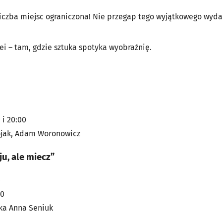
liczba miejsc ograniczona! Nie przegap tego wyjątkowego wyda
ei – tam, gdzie sztuka spotyka wyobraźnię.
 i 20:00
ojak, Adam Woronowicz
u, ale miecz”
0
00
ka Anna Seniuk