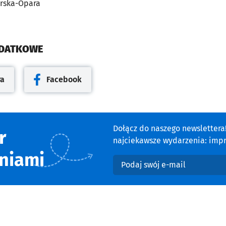
arska-Opara
ODATKOWE
ra
Facebook
cie
Otwiera się w nowej karcie
Dołącz do naszego newsletter
r
najciekawsze wydarzenia: impre
niami
Podaj swój e-mail