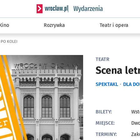
Serwis informacyjny wroclaw.pl podserwis: W
Kino
Rozrywka
Teatr i opera
u PO KOLEI
TEATR
Scena let
SPEKTAKL
DLA D
BILETY:
Wst
MIEJSCE:
Dwo
TERMINY:
Zak