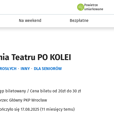
Powietrze
we Wrocławiu
ydarzenia
umiarkowane
Na weekend
Bezpłatne
nia Teatru PO KOLEI
OROSŁYCH
INNY
DLA SENIORÓW
ęp biletowany
/ Cena biletu od 20zł
do 30 zł
rzec Główny PKP Wrocław
ończyło się 17.08.2025 (11 miesięcy temu)