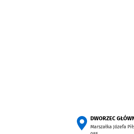
DWORZEC GŁÓW
Marszałka Józefa Pi
085