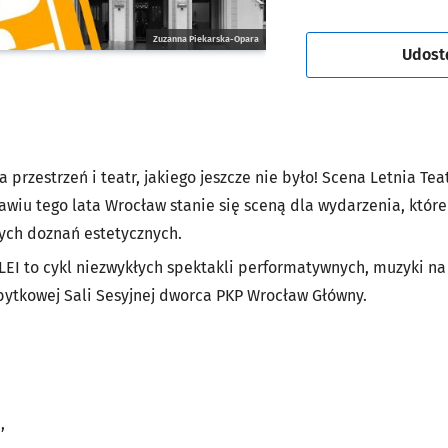
Zuzanna Piekarska-Opara
Udost
 przestrzeń i teatr, jakiego jeszcze nie było! Scena Letnia Tea
iu tego lata Wrocław stanie się sceną dla wydarzenia, któr
stych doznań estetycznych.
EI to cykl niezwykłych spektakli performatywnych, muzyki na 
abytkowej Sali Sesyjnej dworca PKP Wrocław Główny.
,