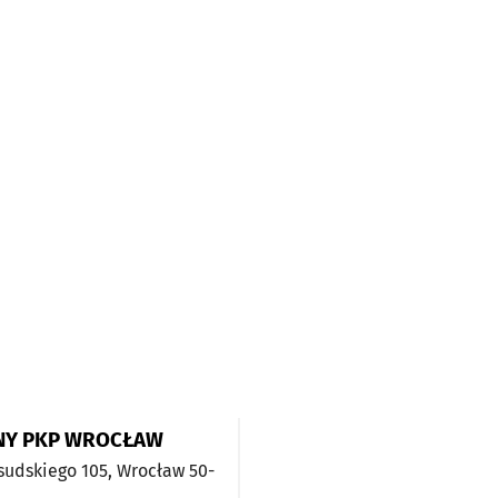
NY PKP WROCŁAW
łsudskiego 105,
Wrocław
50-