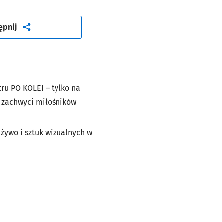
artykuł
ępnij
tru PO KOLEI – tylko na
e zachwyci miłośników
żywo i sztuk wizualnych w