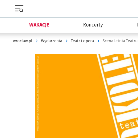
Menu główne portalu wroclaw.pl
WAKACJE
Koncerty
wroclaw.pl
Wydarzenia
Teatr i opera
Scena letnia Teatr
Kliknij, aby powiększyć