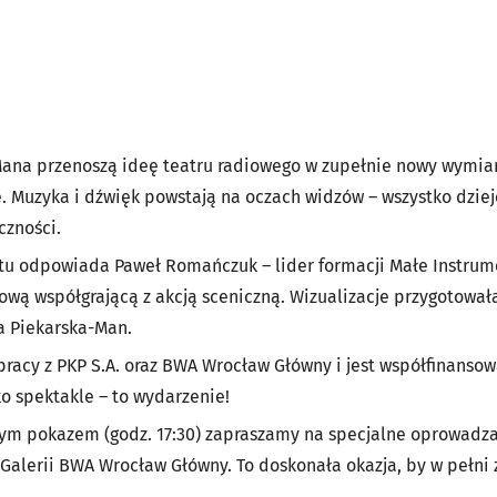
Mana przenoszą ideę teatru radiowego w zupełnie nowy wymiar.
. Muzyka i dźwięk powstają na oczach widzów – wszystko dzieje 
czności.
tu odpowiada Paweł Romańczuk – lider formacji Małe Instrume
ową współgrającą z akcją sceniczną. Wizualizacje przygotował
a Piekarska-Man.
racy z PKP S.A. oraz BWA Wrocław Główny i jest współfinansow
ko spektakle – to wydarzenie!
ym pokazem (godz. 17:30) zapraszamy na specjalne oprowadz
alerii BWA Wrocław Główny. To doskonała okazja, by w pełni z