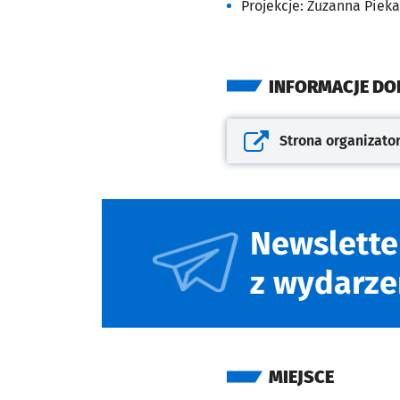
Projekcje: Zuzanna Piek
INFORMACJE D
Strona organizato
Otwiera się w nowej kar
Newslette
z wydarze
MIEJSCE