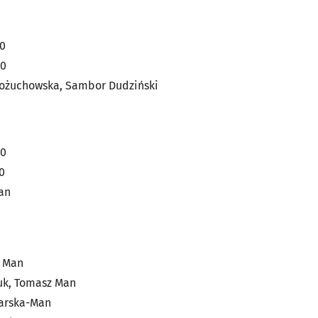
00
00
Kożuchowska, Sambor Dudziński
00
0
ran
z Man
uk, Tomasz Man
karska-Man