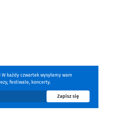
a! W każdy czwartek wysyłamy wam
zy, festiwale, koncerty.
na newsletter
Zapisz się