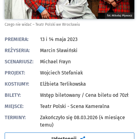
fot. Mikołaj Pływacz
Czego nie widać – Teatr Polski we Wrocławiu
PREMIERA:
13 i 14 maja 2023
REŻYSERIA:
Marcin Sławiński
SCENARIUSZ:
Michael Frayn
PROJEKT:
Wojciech Stefaniak
KOSTIUMY:
Elżbieta Terlikowska
BILETY:
Wstęp biletowany
/ Cena biletu od 70zł
MIEJSCE:
Teatr Polski - Scena Kameralna
TERMINY:
Zakończyło się 08.03.2026 (4 miesiące
temu)
artykuł
Udostępnij