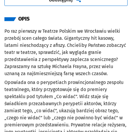
OPIS
Po raz pierwszy w Teatrze Polskim we Wrocławiu wielki
przebój scen całego świata. Gigantyczny hit kasowy,
latami nieschodzący z afiszy. Chcieliby Państwo zobaczyć
teatr w teatrze, sprawdzić, jak wygląda granie
przedstawienia z perspektywy zaplecza scenicznego?
Zapraszamy na sztukę Michaela Frayna, przez wielu
uznaną za najśmieszniejszą farsę wszech czasów.
Opowiada ona o perypetiach prowincjonalnego zespołu
teatralnego, który przygotowuje się do premiery
spektaklu pod tytułem
„
Co widać
”
. Widz staje się
świadkiem przezabawnych perypetii aktorów, którzy
zamiast tego, „co widać”, ukazują bardziej obraz tego,
„czego nie widać” lub „czego nie powinno być widać” w
premierowym przedstawieniu. Prywatne relacje reżysera,
jego asystentki, inspicjenta i aktorów przekładają się