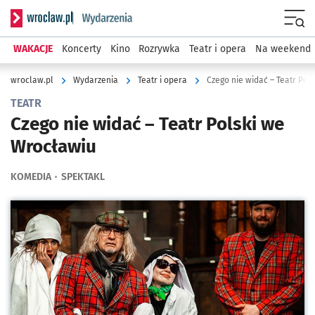
Serwis informacyjny wroclaw.pl podserwis: Wydarzenia
Menu
WAKACJE
Koncerty
Kino
Rozrywka
Teatr i opera
Na weekend
wroclaw.pl
Wydarzenia
Teatr i opera
Czego nie widać – Teatr Pol
TEATR
Czego nie widać – Teatr Polski we
Wrocławiu
KOMEDIA
SPEKTAKL
Kliknij, aby powiększyć