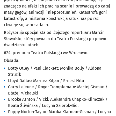
znacząco na efekt ich prac na scenie i prowadzą do całej
masy gagów, animozji i nieporozumień. Katastrofa goni
katastrofę, a misterna konstrukcja sztuki raz po raz
chwieje się w posadach.
Reżyseruje specjalista od lżejszego repertuaru Marcin
Sławiński, który powraca do Teatru Polskiego po prawie
dwudziestu latach.
624. premiera Teatru Polskiego we Wrocławiu
Obsada:
Dotty Otley / Pani Clackett: Monika Bolly / Aldona
Struzik
Lloyd Dallas: Mariusz Kiljan / Ernest Nita
Garry Lejeune / Roger Tramplemain: Maciej Gisman /
Błażej Michalski
Brooke Ashton / Vicki: Aleksandra Chapko-Klimczak /
Beata Śliwińska
/ Lucyna Szierok-Giel
Poppy Norton-Taylor: Marika Klarman-Gisman / Lucyna