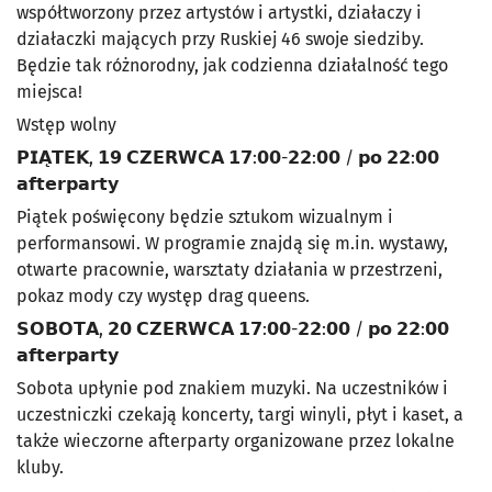
współtworzony przez artystów i artystki, działaczy i
działaczki mających przy Ruskiej 46 swoje siedziby.
Będzie tak różnorodny, jak codzienna działalność tego
miejsca!
Wstęp wolny
𝗣𝗜𝗔̨𝗧𝗘𝗞, 𝟭𝟵 𝗖𝗭𝗘𝗥𝗪𝗖𝗔 𝟭𝟳:𝟬𝟬-𝟮𝟮:𝟬𝟬 / 𝗽𝗼 𝟮𝟮:𝟬𝟬
𝗮𝗳𝘁𝗲𝗿𝗽𝗮𝗿𝘁𝘆
Piątek poświęcony będzie sztukom wizualnym i
performansowi. W programie znajdą się m.in. wystawy,
otwarte pracownie, warsztaty działania w przestrzeni,
pokaz mody czy występ drag queens.
𝗦𝗢𝗕𝗢𝗧𝗔, 𝟮𝟬 𝗖𝗭𝗘𝗥𝗪𝗖𝗔 𝟭𝟳:𝟬𝟬-𝟮𝟮:𝟬𝟬 / 𝗽𝗼 𝟮𝟮:𝟬𝟬
𝗮𝗳𝘁𝗲𝗿𝗽𝗮𝗿𝘁𝘆
Sobota upłynie pod znakiem muzyki. Na uczestników i
uczestniczki czekają koncerty, targi winyli, płyt i kaset, a
także wieczorne afterparty organizowane przez lokalne
kluby.