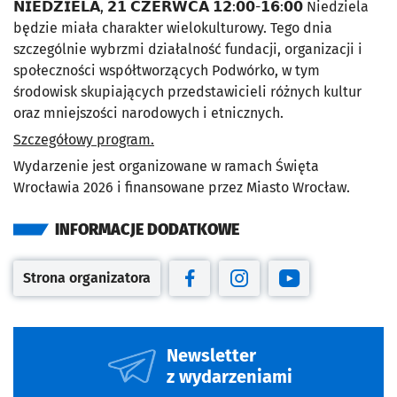
𝗡𝗜𝗘𝗗𝗭𝗜𝗘𝗟𝗔, 𝟮𝟭 𝗖𝗭𝗘𝗥𝗪𝗖𝗔 𝟭𝟮:𝟬𝟬-𝟭𝟲:𝟬𝟬 Niedziela
będzie miała charakter wielokulturowy. Tego dnia
szczególnie wybrzmi działalność fundacji, organizacji i
społeczności współtworzących Podwórko, w tym
środowisk skupiających przedstawicieli różnych kultur
oraz mniejszości narodowych i etnicznych.
Szczegółowy program.
Wydarzenie jest organizowane w ramach Święta
Wrocławia 2026 i finansowane przez Miasto Wrocław.
INFORMACJE DODATKOWE
Strona organizatora
Otwiera się w nowej karcie
Otwiera się w nowej karcie
Otwiera się w nowej kar
Otwiera się w no
Newsletter
z wydarzeniami