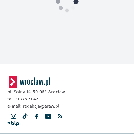
pl. Solny 14,
50-062
Wrocław
tel. 71 776 71 42
e-mail:
redakcja@araw.pl