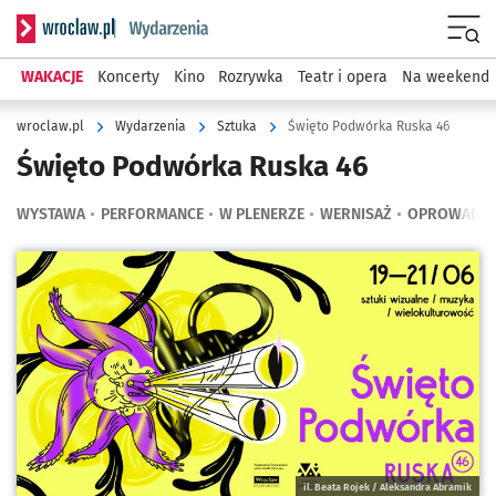
Serwis informacyjny wroclaw.pl podserwis: Wydarzenia
Menu
WAKACJE
Koncerty
Kino
Rozrywka
Teatr i opera
Na weekend
wroclaw.pl
Wydarzenia
Sztuka
Święto Podwórka Ruska 46
Święto Podwórka Ruska 46
WYSTAWA
PERFORMANCE
W PLENERZE
WERNISAŻ
OPROWADZA
Kliknij, aby powiększyć
il. Beata Rojek / Aleksandra Abramik