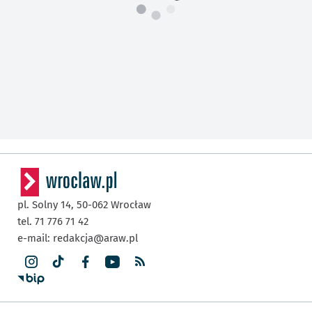
pl. Solny 14,
50-062
Wrocław
tel. 71 776 71 42
e-mail:
redakcja@araw.pl