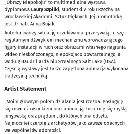
„Obrazy Niepokoju” to multimedialna wystawa
dyplomowa
Laury Szpilki
, studentki V roku Rzeźby na
wrocławskiej Akademii Sztuk Pięknych. Jej promotorką
jest dr hab. Anna Bujak.
Autorka tworzy sytuację oczekiwania, przerywając ciszę
regularnym dźwiękiem mechanizmu wprowadzającego
figury instalacji w ruch oraz obrazami własnego nagrania
wideo nieskończonego, niepokojąco powtarzalnego, a
według Baudrillarda hiperrealnego Salt Lake (USA).
Częścią wystawy jest także zapętlona animacja wykonana
tradycyjną techniką.
Artist Statement
„Moim głównym polem działania jest rzeźba. Posługuję
się również rysunkiem oraz animacją. Inspiruję się myślą
jungowską oraz prądami, do których ona odsyła.
Najmocniej czerpię z archetypów jako zawsze obecnych
we wspólnej świadomości.