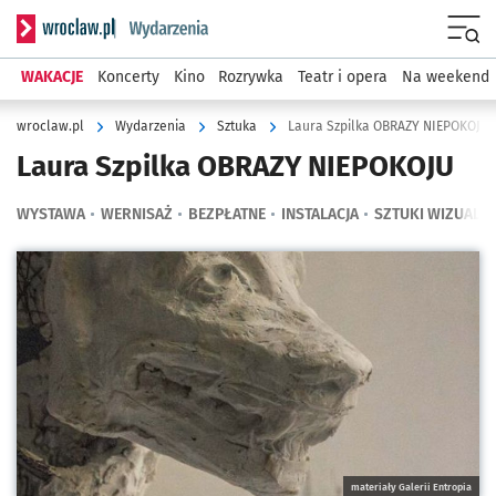
Serwis informacyjny wroclaw.pl podserwis: Wydarzenia
Menu
WAKACJE
Koncerty
Kino
Rozrywka
Teatr i opera
Na weekend
wroclaw.pl
Wydarzenia
Sztuka
Laura Szpilka OBRAZY NIEPOKOJU
Laura Szpilka OBRAZY NIEPOKOJU
WYSTAWA
WERNISAŻ
BEZPŁATNE
INSTALACJA
SZTUKI WIZUALN
Kliknij, aby powiększyć
materiały Galerii Entropia