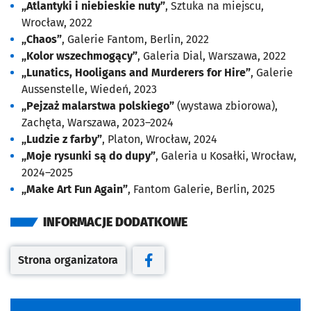
„Atlantyki i niebieskie nuty”
, Sztuka na miejscu,
Wrocław, 2022
„Chaos”
, Galerie Fantom, Berlin, 2022
„Kolor wszechmogący”
, Galeria Dial, Warszawa, 2022
„Lunatics, Hooligans and Murderers for Hire”
, Galerie
Aussenstelle, Wiedeń, 2023
„Pejzaż malarstwa polskiego”
(wystawa zbiorowa),
Zachęta, Warszawa, 2023–2024
„Ludzie z farby”
, Platon, Wrocław, 2024
„Moje rysunki są do dupy”
, Galeria u Kosałki, Wrocław,
2024–2025
„Make Art Fun Again”
, Fantom Galerie, Berlin, 2025
INFORMACJE DODATKOWE
Strona organizatora
Otwiera się w nowej karcie
Otwiera się w nowej karcie