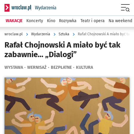
Serwis informacyjny wroclaw.pl podserwis: Wydarzenia
Menu
WAKACJE
Koncerty
Kino
Rozrywka
Teatr i opera
Na weekend
wroclaw.pl
Wydarzenia
Sztuka
Rafał Chojnowski A miało być tak 
Rafał Chojnowski A miało być tak
zabawnie… „Dialogi”
WYSTAWA
WERNISAŻ
BEZPŁATNE
KULTURA
Kliknij, aby powiększyć