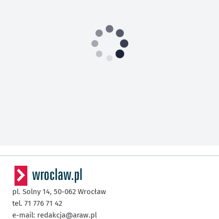
pl. Solny 14,
50-062
Wrocław
tel. 71 776 71 42
e-mail:
redakcja@araw.pl