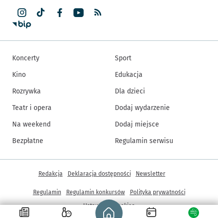
Koncerty
Sport
Kino
Edukacja
Rozrywka
Dla dzieci
Teatr i opera
Dodaj wydarzenie
Na weekend
Dodaj miejsce
Bezpłatne
Regulamin serwisu
Inne informacje
Redakcja
Deklaracja dostępności
Newsletter
Regulamin
Regulamin konkursów
Polityka prywatności
Strona główna - wroclaw.pl
Ustawienia cookies