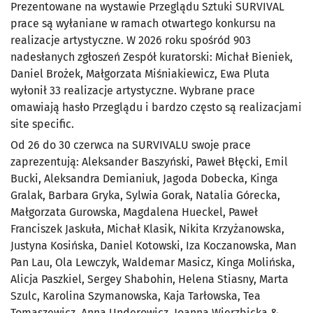
Prezentowane na wystawie Przeglądu Sztuki SURVIVAL
prace są wyłaniane w ramach otwartego konkursu na
realizacje artystyczne. W 2026 roku spośród 903
nadesłanych zgłoszeń Zespół kuratorski: Michał Bieniek,
Daniel Brożek, Małgorzata Miśniakiewicz, Ewa Pluta
wyłonił 33 realizacje artystyczne. Wybrane prace
omawiają hasło Przeglądu i bardzo często są realizacjami
site specific.
Od 26 do 30 czerwca na SURVIVALU swoje prace
zaprezentują: Aleksander Baszyński, Paweł Błęcki, Emil
Bucki, Aleksandra Demianiuk, Jagoda Dobecka, Kinga
Gralak, Barbara Gryka, Sylwia Gorak, Natalia Górecka,
Małgorzata Gurowska, Magdalena Hueckel, Paweł
Franciszek Jaskuła, Michał Klasik, Nikita Krzyżanowska,
Justyna Kosińska, Daniel Kotowski, Iza Koczanowska, Man
Pan Lau, Ola Lewczyk, Waldemar Masicz, Kinga Molińska,
Alicja Paszkiel, Sergey Shabohin, Helena Stiasny, Marta
Szulc, Karolina Szymanowska, Kaja Tarłowska, Tea
Tomaszewicz, Anna Underowicz, Joanna Wierzbicka &