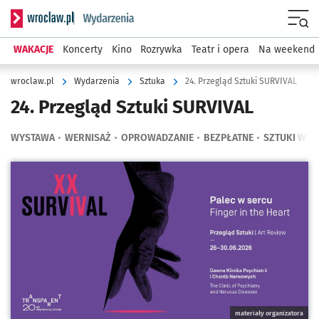
Serwis informacyjny wroclaw.pl podserwis: Wydarzenia
Menu
WAKACJE
Koncerty
Kino
Rozrywka
Teatr i opera
Na weekend
wroclaw.pl
Wydarzenia
Sztuka
24. Przegląd Sztuki SURVIVAL
24. Przegląd Sztuki SURVIVAL
WYSTAWA
WERNISAŻ
OPROWADZANIE
BEZPŁATNE
SZTUKI WIZ
Kliknij, aby powiększyć
materiały organizatora