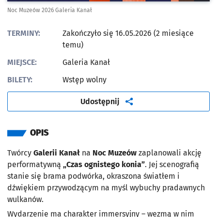
Noc Muzeów 2026 Galeria Kanał
TERMINY:
Zakończyło się 16.05.2026 (2 miesiące
temu)
MIEJSCE:
Galeria Kanał
BILETY:
Wstęp wolny
artykuł
Udostępnij
OPIS
Twórcy
Galerii Kanał
na
Noc Muzeów
zaplanowali akcję
performatywną
„Czas ognistego konia”
. Jej scenografią
stanie się brama podwórka, okraszona światłem i
dźwiękiem przywodzącym na myśl wybuchy pradawnych
wulkanów.
Wydarzenie ma charakter immersyjny – wezmą w nim