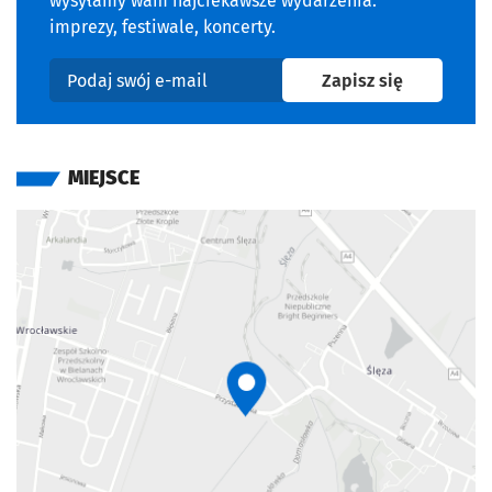
wysyłamy wam najciekawsze wydarzenia:
imprezy, festiwale, koncerty.
na newslet
Zapisz się
Podaj swój e-mail
MIEJSCE