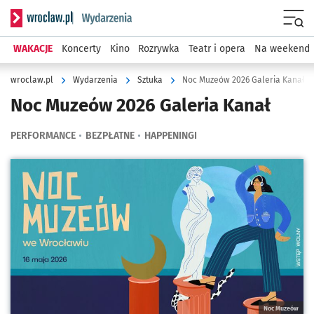
Serwis informacyjny wroclaw.pl podserwis: Wydarzenia
Menu
WAKACJE
Koncerty
Kino
Rozrywka
Teatr i opera
Na weekend
wroclaw.pl
Wydarzenia
Sztuka
Noc Muzeów 2026 Galeria Kanał
Noc Muzeów 2026 Galeria Kanał
PERFORMANCE
BEZPŁATNE
HAPPENINGI
Kliknij, aby powiększyć
Noc Muzeów