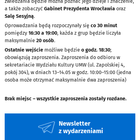
zwiedzania będzie można poznać jego dzieje i znaczenie,
a także zobaczyć
Gabinet Prezydenta Wrocławia
oraz
Salę Sesyjną
.
Oprowadzania będą rozpoczynały się
co 30 minut
pomiędzy
16:30 a 19:00
, każda z grup będzie liczyła
maksymalnie
20 osób
.
Ostatnie wejście
możliwe będzie
o godz. 18:30
;
obowiązują zaproszenia. Zaproszenia do odbioru w
sekretariacie Wydziału Kultury UMW (ul. Zapolskiej 4,
pokój 304), w dniach 13–14.05 w godz. 10:00–15:00 (jedna
osoba może otrzymać maksymalnie dwa zaproszenia)
Brak miejsc – wszystkie zaproszenia zostały rozdane.
Newsletter
z wydarzeniami