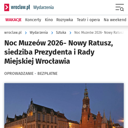
Serwis informacyjny wroclaw.pl podserwis: Wydarzenia
Menu
WAKACJE
Koncerty
Kino
Rozrywka
Teatr i opera
Na weekend
wroclaw.pl
Wydarzenia
Sztuka
Noc Muzeów 2026- Nowy Ratusz, si
Noc Muzeów 2026- Nowy Ratusz,
siedziba Prezydenta i Rady
Miejskiej Wrocławia
OPROWADZANIE
BEZPŁATNE
Kliknij, aby powiększyć