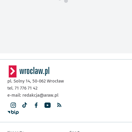
pl. Solny 14,
50-062
Wrocław
tel. 71 776 71 42
e-mail:
redakcja@araw.pl