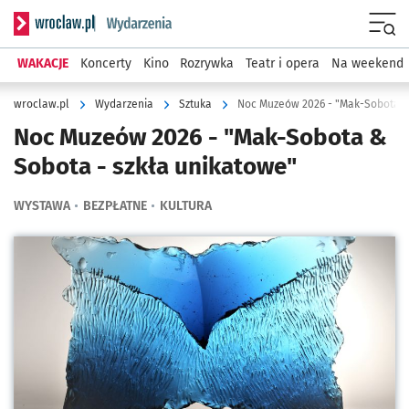
Serwis informacyjny wroclaw.pl podserwis: Wydarzenia
Menu
WAKACJE
Koncerty
Kino
Rozrywka
Teatr i opera
Na weekend
wroclaw.pl
Wydarzenia
Sztuka
Noc Muzeów 2026 - "Mak-Sobota &
Noc Muzeów 2026 - "Mak-Sobota &
Sobota - szkła unikatowe"
WYSTAWA
BEZPŁATNE
KULTURA
Kliknij, aby powiększyć