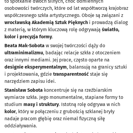
to spotkanie dwóch silnych, choć odmiennych
osobowości twórczych, które od lat współtworzą krajobraz
współczesnego szkła artystycznego. Oboje są związani z
wrocławską Akademią Sztuk Pięknych
i prowadzą dialog
z materią, w którym kluczową rolę odgrywają
światło,
kolor i precyzja formy
.
Beata Mak-Sobota
w swojej twórczości dąży do
ultraminimalizmu
, badając relacje szkła z otoczeniem
oraz innymi mediami. Jej prace, często oparte na
designie eksperymentalnym
, balansują na granicy sztuki
i projektowania, gdzie
transparentność
staje się
narzędziem zapisu idei.
Stanisław Sobota
koncentruje się na rzeźbiarskim
wymiarze szkła. Jego monumentalne, stapiane formy to
studium
masy i struktury
. Istotną rolę odgrywa w nich
kolor
, który w połączeniu z grubością szklanej bryły
nadaje pracom głębię oraz niemal fizyczną siłę
oddziaływania.