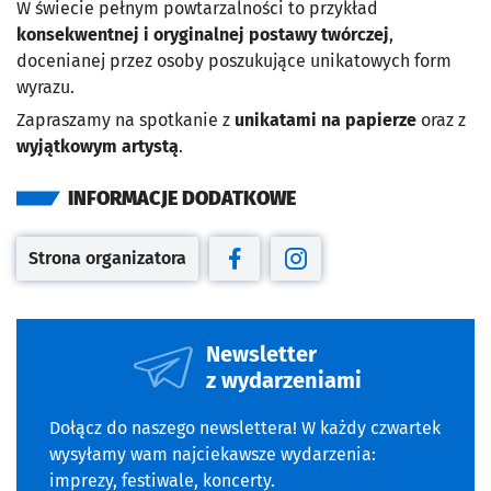
W świecie pełnym powtarzalności to przykład
konsekwentnej i oryginalnej postawy twórczej
,
docenianej przez osoby poszukujące unikatowych form
wyrazu.
Zapraszamy na spotkanie z
unikatami na papierze
oraz z
wyjątkowym artystą
.
INFORMACJE DODATKOWE
Strona organizatora
Otwiera się w nowej karcie
Otwiera się w nowej karcie
Otwiera się w nowej kar
Newsletter
z wydarzeniami
Dołącz do naszego newslettera! W każdy czwartek
wysyłamy wam najciekawsze wydarzenia:
imprezy, festiwale, koncerty.