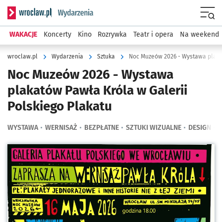
Serwis informacyjny wroclaw.pl podserwis: Wydarzenia
Menu
WAKACJE
Koncerty
Kino
Rozrywka
Teatr i opera
Na weekend
wroclaw.pl
Wydarzenia
Sztuka
Noc Muzeów 2026 - Wystawa plakat
Noc Muzeów 2026 - Wystawa
plakatów Pawła Króla w Galerii
Polskiego Plakatu
WYSTAWA
WERNISAŻ
BEZPŁATNE
SZTUKI WIZUALNE
DESIGN
Kliknij, aby powiększyć