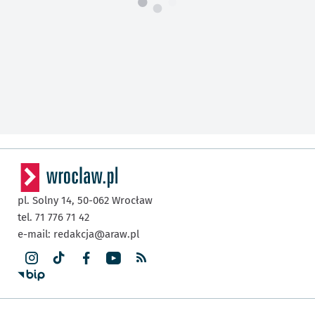
pl. Solny 14,
50-062
Wrocław
tel. 71 776 71 42
e-mail:
redakcja@araw.pl