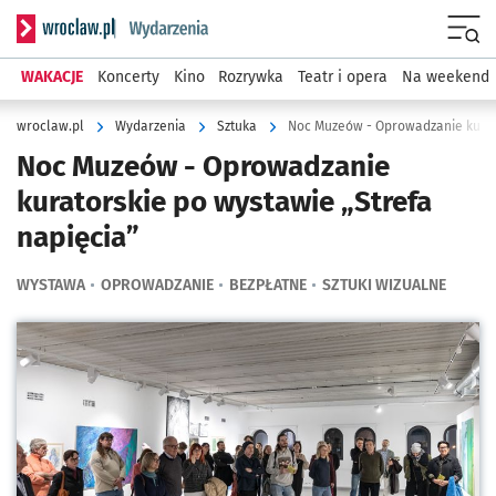
Serwis informacyjny wroclaw.pl podserwis: Wydarzenia
Menu
WAKACJE
Koncerty
Kino
Rozrywka
Teatr i opera
Na weekend
wroclaw.pl
Wydarzenia
Sztuka
Noc Muzeów - Oprowadzanie kurato
Noc Muzeów - Oprowadzanie
kuratorskie po wystawie „Strefa
napięcia”
WYSTAWA
OPROWADZANIE
BEZPŁATNE
SZTUKI WIZUALNE
Kliknij, aby powiększyć