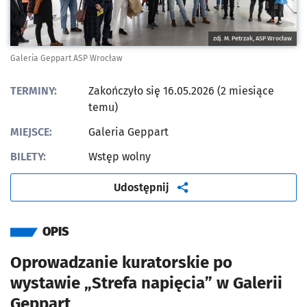
zdj. M. Petrzak, ASP Wrocław
Galeria Geppart ASP Wrocław
TERMINY:
Zakończyło się 16.05.2026 (2 miesiące
temu)
MIEJSCE:
Galeria Geppart
BILETY:
Wstęp wolny
artykuł
Udostępnij
OPIS
Oprowadzanie kuratorskie po
wystawie „Strefa napięcia” w Galerii
Geppart