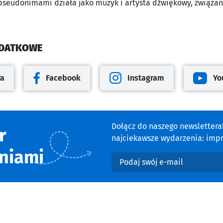
pseudonimami działa jako muzyk i artysta dźwiękowy, związany 
ODATKOWE
ra
Facebook
Instagram
Yo
cie
Otwiera się w nowej karcie
Otwiera się w nowej karcie
Otwiera 
Dołącz do naszego newsletter
r
najciekawsze wydarzenia: impre
niami
Podaj swój e-mail