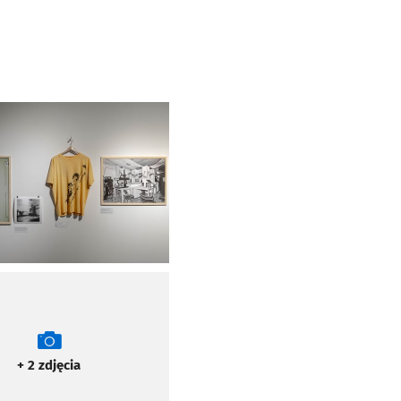
y powiększyć
+ 2
zdjęcia