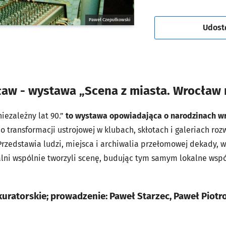
Paweł Czepułkowski
Udost
ław - wystawa
„Scena z miasta. Wrocław n
iezależny lat 90.”
to wystawa opowiadająca o narodzinach wr
po transformacji ustrojowej w klubach, skłotach i galeriach roz
rzedstawia ludzi, miejsca i archiwalia przełomowej dekady, w
ualni wspólnie tworzyli scenę, budując tym samym lokalne wspó
uratorskie; prowadzenie: Paweł Starzec, Paweł Piotr