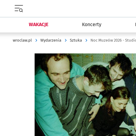
Menu główne portalu wroclaw.pl
WAKACJE
Koncerty
wroclaw.pl
Wydarzenia
Sztuka
Noc Muzeów 2026 - Stud
Kliknij, aby powiększyć