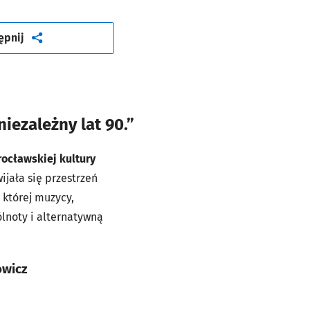
artykuł
ępnij
iezależny lat 90.”
ocławskiej kultury
wijała się przestrzeń
 której muzycy,
lnoty i alternatywną
owicz