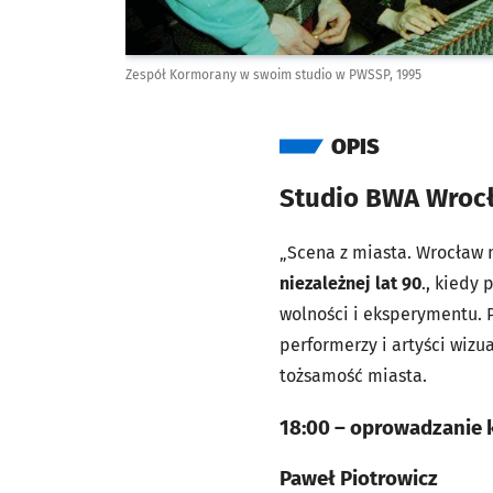
Zespół Kormorany w swoim studio w PWSSP, 1995
OPIS
Studio BWA Wroc
„Scena z miasta. Wrocław n
niezależnej lat 90
., kiedy 
wolności i eksperymentu. P
performerzy i artyści wiz
tożsamość miasta.
18:00
– oprowadzanie k
Paweł Piotrowicz