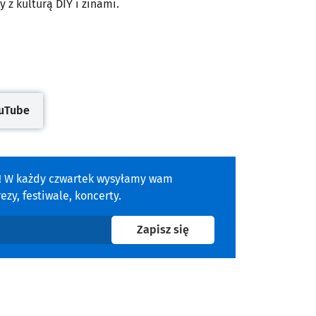
z kulturą DIY i zinami.
uTube
się w nowej karcie
a! W każdy czwartek wysyłamy wam
zy, festiwale, koncerty.
na newsletter
Zapisz się