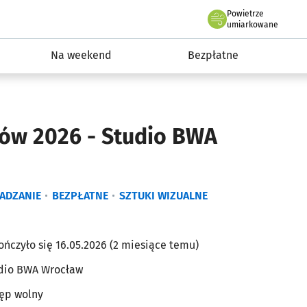
Powietrze
we Wrocławiu
ydarzenia
umiarkowane
Na weekend
Bezpłatne
ów 2026 - Studio BWA
ADZANIE
BEZPŁATNE
SZTUKI WIZUALNE
ończyło się 16.05.2026 (2 miesiące temu)
dio BWA Wrocław
ęp wolny