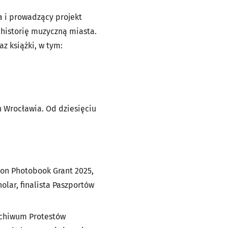
a i prowadzący projekt
historię muzyczną miasta.
raz książki, w tym:
h Wrocławia
. Od dziesięciu
on Photobook Grant 2025
,
holar
, finalista
Paszportów
chiwum Protestów