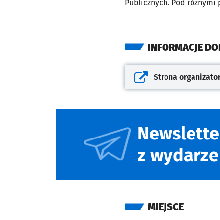
Publicznych
. Pod różnymi 
INFORMACJE D
Strona organizato
Otwiera się w nowej kar
Newslette
z wydarze
MIEJSCE