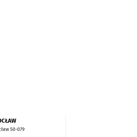
OCŁAW
cław
50-079