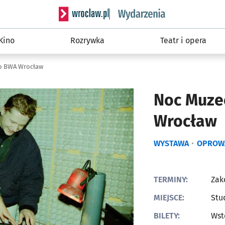
Serwis informacyjny wroclaw.pl podserwis: W
Kino
Rozrywka
Teatr i opera
io BWA Wrocław
Noc Muze
Wrocław
WYSTAWA
OPROW
TERMINY:
Zak
MIEJSCE:
Stu
BILETY:
Wst