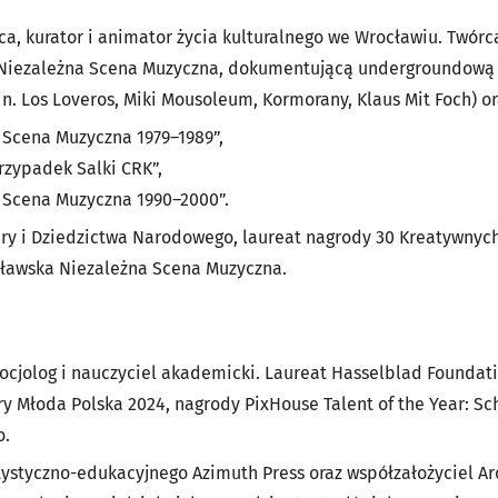
ca, kurator i animator życia kulturalnego we Wrocławiu. Twórc
Niezależna Scena Muzyczna
, dokumentującą undergroundową 
in.
Los Loveros
,
Miki Mousoleum
,
Kormorany
,
Klaus Mit Foch
) o
Scena Muzyczna 1979–1989”,
rzypadek Salki CRK”,
 Scena Muzyczna 1990–2000”.
ury i Dziedzictwa Narodowego, laureat nagrody
30 Kreatywnyc
cławska Niezależna Scena Muzyczna.
socjolog i nauczyciel akademicki. Laureat
Hasselblad Foundati
ury Młoda Polska 2024
, nagrody
PixHouse Talent of the Year: Sc
o
.
tystyczno-edukacyjnego
Azimuth Press
oraz współzałożyciel
Ar