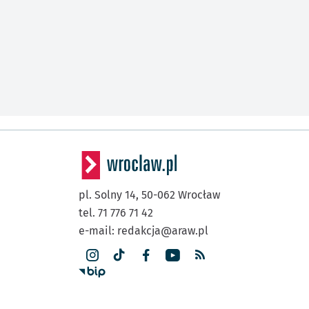
pl. Solny 14,
50-062
Wrocław
tel. 71 776 71 42
e-mail:
redakcja@araw.pl