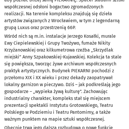
współczesnej odsłoni bogactwo zgromadzonych
realizacji. Na terenie kompleksu znajdują się dzieła
artystów związanych z Wrocławiem, w tym z legendarną
grupą Luxus oraz przestrzenią 66P.
Wśród nich są m.in. instalacje Jerzego Kosałki, murale
Ewy Ciepielewskiej i Grupy Twożywo, fumaże Nikity
Krzyżanowskiej oraz kilkumetrowa rzeźba „Skrzydlak
miejski” Anny Szpakowskiej-Kujawskiej. Kolekcja ta stale
się powiększa, tworząc żywe archiwum współczesnych
praktyk artystycznych. Budynek PIEKARNI pochodzi z
przełomu XIX i XX wieku i przez dekady zaopatrywał
lokalny garnizon w pieczywo. Dziś – jak podkreślają jego
gospodarze – „wypieka żywą kulturę”. Zachowując
industrialny charakter, kompleks stał się miejscem
prezentacji spektakli Instytutu Grotowskiego, Teatru
Polskiego w Podziemiu i Teatru Pantomimy, a także
ważnym punktem na mapie sztuki współczesnej.
Obecnie trwa jego dalsza rozbudowa o nowe funkcje