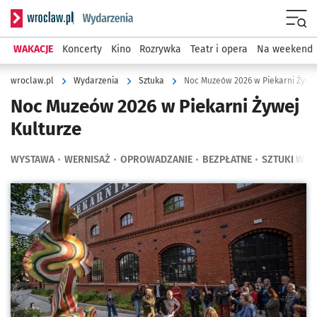
Serwis informacyjny wroclaw.pl podserwis: Wydarzenia
Menu
WAKACJE
Koncerty
Kino
Rozrywka
Teatr i opera
Na weekend
wroclaw.pl
Wydarzenia
Sztuka
Noc Muzeów 2026 w Piekarni Żywej
Noc Muzeów 2026 w Piekarni Żywej
Kulturze
WYSTAWA
WERNISAŻ
OPROWADZANIE
BEZPŁATNE
SZTUKI WIZ
Kliknij, aby powiększyć