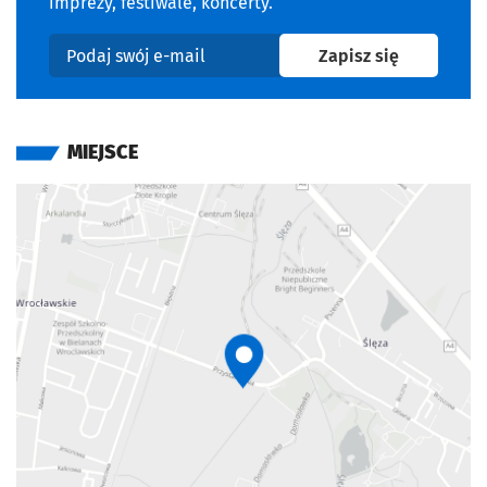
imprezy, festiwale, koncerty.
na newslet
Zapisz się
Podaj swój e-mail
MIEJSCE