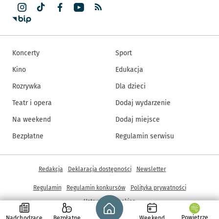
Koncerty
Sport
Kino
Edukacja
Rozrywka
Dla dzieci
Teatr i opera
Dodaj wydarzenie
Na weekend
Dodaj miejsce
Bezpłatne
Regulamin serwisu
Inne informacje
Redakcja
Deklaracja dostępności
Newsletter
Regulamin
Regulamin konkursów
Polityka prywatności
Strona główna - wroclaw.pl
Ustawienia cookies
Powietrze
Nadchodzące
Bezpłatne
Weekend