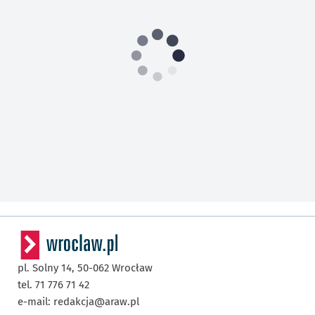
pl. Solny 14,
50-062
Wrocław
tel. 71 776 71 42
e-mail:
redakcja@araw.pl