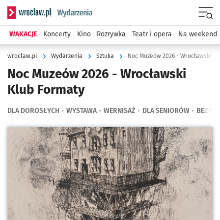
Serwis informacyjny wroclaw.pl podserwis: Wydarzenia
Menu
WAKACJE
Koncerty
Kino
Rozrywka
Teatr i opera
Na weekend
wroclaw.pl
Wydarzenia
Sztuka
Noc Muzeów 2026 - Wrocławski Kl
Noc Muzeów 2026 - Wrocławski
Klub Formaty
DLA DOROSŁYCH
WYSTAWA
WERNISAŻ
DLA SENIORÓW
BEZPŁA
Kliknij, aby powiększyć