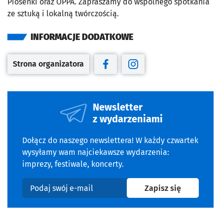
Piosenki oraz OPPA. Zapraszamy do wspólnego spotkania
ze sztuką i lokalną twórczością.
INFORMACJE DODATKOWE
Strona organizatora
Otwiera się w nowej karcie
Otwiera się w nowej karcie
Otwiera się w nowej kar
Newsletter
z wydarzeniami
Dołącz do naszego newslettera! W każdy czwartek
wysyłamy wam najciekawsze wydarzenia:
imprezy, festiwale, koncerty.
na newslet
Zapisz się
Podaj swój e-mail