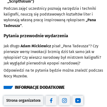
„Scriptfolium”)
Podczas zajęć uczestnicy poznają narzędzia i techniki
kaligrafii, nauczą się podstawowych kształtów liter i
wykonają własną pracę inspirowaną rękopisem
„Pana
Tadeusza”
.
Pytania przewodnie wydarzenia
Jak długo
Adam Mickiewicz
pisał „Pana Tadeusza”? Czy
pierwsze wersy Inwokacji brzmią dziś tak samo jak w
rękopisie? Czy wieszcz narodowy był mistrzem kaligrafii?
Jak wyglądał pierwodruk epopei narodowej?
Odpowiedzi na te pytania będzie można znaleźć podczas
Nocy Muzeów.
INFORMACJE DODATKOWE
Strona organizatora
Otwiera się w nowej karcie
Otwiera się w nowej karcie
Otwiera się w nowej kar
Otwiera się w no