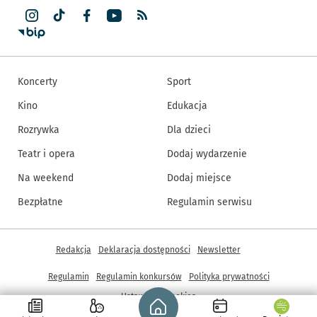
Koncerty
Sport
Kino
Edukacja
Rozrywka
Dla dzieci
Teatr i opera
Dodaj wydarzenie
Na weekend
Dodaj miejsce
Bezpłatne
Regulamin serwisu
Inne informacje
Redakcja
Deklaracja dostępności
Newsletter
Regulamin
Regulamin konkursów
Polityka prywatności
Strona główna - wroclaw.pl
Ustawienia cookies