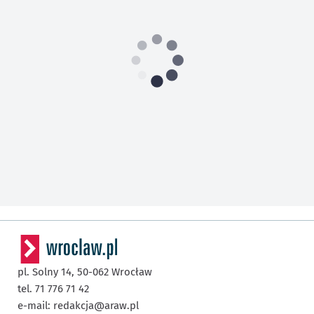
pl. Solny 14,
50-062
Wrocław
tel. 71 776 71 42
e-mail:
redakcja@araw.pl