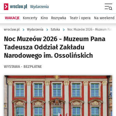
Serwis informacyjny wroclaw.pl podserwis: Wydarzenia
Menu
WAKACJE
Koncerty
Kino
Rozrywka
Teatr i opera
Na weekend
wroclaw.pl
Wydarzenia
Sztuka
Noc Muzeów 2026 - Muzeum Pana
Tadeusza Oddział Zakładu
Narodowego im. Ossolińskich
WYSTAWA
BEZPŁATNE
Kliknij, aby powiększyć