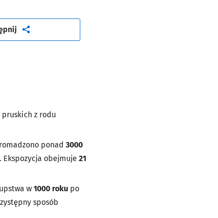
artykuł
ępnij
pruskich z rodu
zgromadzono ponad
3000
e. Ekspozycja obejmuje
21
skupstwa w
1000 roku
po
rzystępny sposób