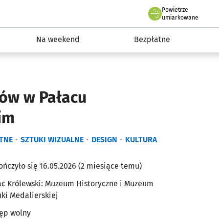
Powietrze
we Wrocławiu
ydarzenia
umiarkowane
Na weekend
Bezpłatne
ów w Pałacu
im
TNE
SZTUKI WIZUALNE
DESIGN
KULTURA
ończyło się 16.05.2026 (2 miesiące temu)
ac Królewski: Muzeum Historyczne i Muzeum
uki Medalierskiej
ęp wolny