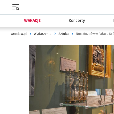
Menu główne portalu wroclaw.pl
WAKACJE
Koncerty
wroclaw.pl
Wydarzenia
Sztuka
Noc Muzeów w Pałacu Kr
Kliknij, aby powiększyć