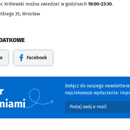
c Królewski można zwiedzać w godzinach
18:00–23:30
.
elkiego 35, Wrocław
ODATKOWE
ra
Facebook
cie
Otwiera się w nowej karcie
Dołącz do naszego newsletter
r
najciekawsze wydarzenia: impre
niami
Podaj swój e-mail