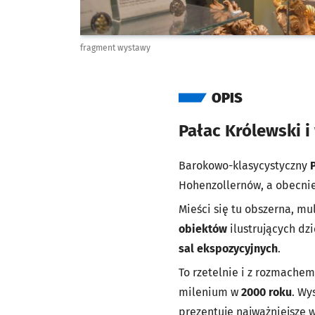
fragment wystawy
OPIS
Pałac Królewski i
Barokowo-klasycystyczny
Hohenzollernów, a obecni
Mieści się tu obszerna, m
obiektów
ilustrujących dz
sal ekspozycyjnych
.
To rzetelnie i z rozmache
milenium w
2000 roku
. Wy
prezentuje najważniejsze 