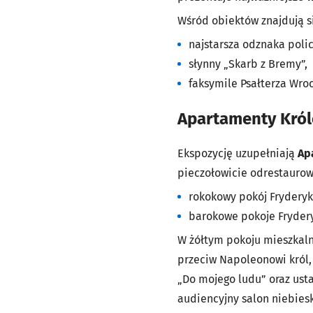
Wśród obiektów znajdują si
najstarsza odznaka polic
słynny „Skarb z Bremy”,
faksymile Psałterza Wro
Apartamenty Król
Ekspozycję uzupełniają
Ap
pieczołowicie odrestaurow
rokokowy pokój Fryderyka
barokowe pokoje Frydery
W żółtym pokoju mieszkal
przeciw Napoleonowi król,
„Do mojego ludu” oraz ust
audiencyjny salon niebiesk