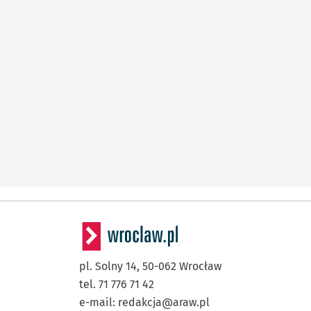
pl. Solny 14,
50-062
Wrocław
tel. 71 776 71 42
e-mail:
redakcja@araw.pl