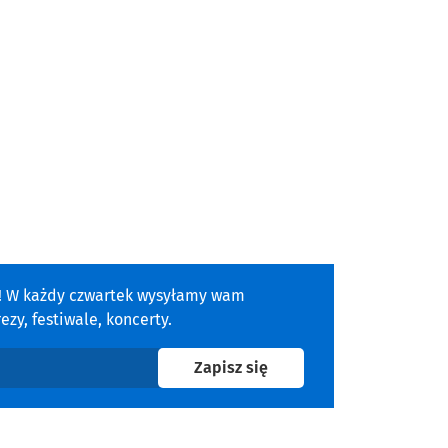
a! W każdy czwartek wysyłamy wam
zy, festiwale, koncerty.
na newsletter
Zapisz się