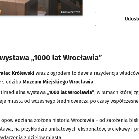
Amelia Petrova
Udost
 wystawa „1000 lat Wrocławia”
Pałac Królewski
wraz z ogrodem to dawna rezydencja władców 
e siedziba
Muzeum Miejskiego Wrocławia
.
ultimedialna wystawa
„1000 lat Wrocławia”
, w ramach której 
ieje miasta od wczesnego średniowiecza po czasy współczesn
m opowiedziana złożona historia Wrocławia – od założenia bi
stawa, na przykładzie unikatowych eksponatów, w ciekawy i p
wydarzenia z dziejów miasta.