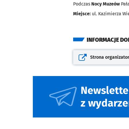
Podczas
Nocy Muzeów
Pała
Miejsce:
ul. Kazimierza Wi
INFORMACJE D
Strona organizato
Otwiera się w nowej kar
Newslette
z wydarze