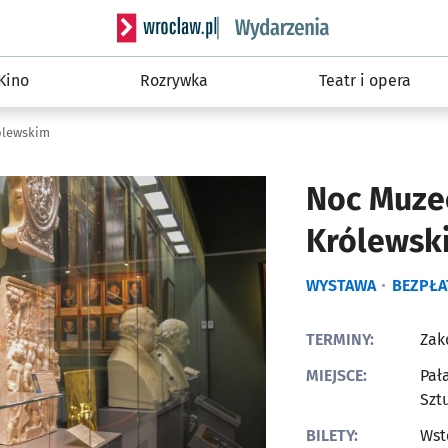
Serwis informacyjny wroclaw.pl podserwis: W
Kino
Rozrywka
Teatr i opera
ólewskim
Noc Muze
Królewsk
WYSTAWA
BEZPŁA
TERMINY:
Zak
MIEJSCE:
Pał
Szt
BILETY:
Wst