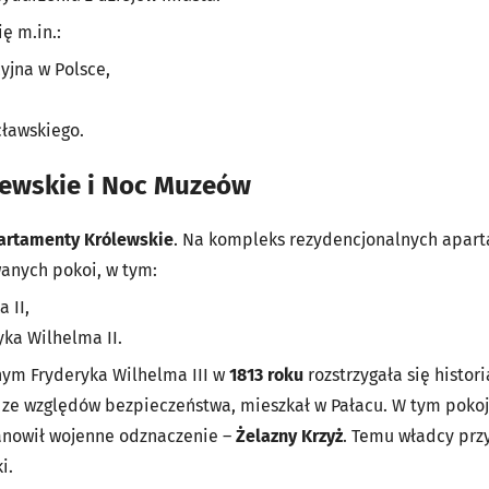
ę m.in.:
yjna w Polsce,
cławskiego.
ewskie i Noc Muzeów
artamenty Królewskie
. Na kompleks rezydencjonalnych apart
anych pokoi, w tym:
 II,
ka Wilhelma II.
nym Fryderyka Wilhelma III w
1813 roku
rozstrzygała się histor
 ze względów bezpieczeństwa, mieszkał w Pałacu. W tym poko
anowił wojenne odznaczenie –
Żelazny Krzyż
. Temu władcy przy
i.