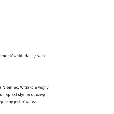
amentów składa się sześć
ia Niemiec. W trakcie wojny
ju napisał słynną odezwę
pisany jest również