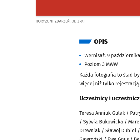
HORYZONT ZDARZEŃ. OD ZPAF
OPIS
Wernisaż: 9 października
Poziom 3 MWW
Każda fotografia to ślad by
więcej niż tylko rejestracj
Uczestnicy i uczestnic
Teresa Anniuk-Gulak / Patr
/ Sylwia Bukowicka / Mare
Drewniak / Sławoj Dubiel /
Gawroński / Ewa Gnus / Ba