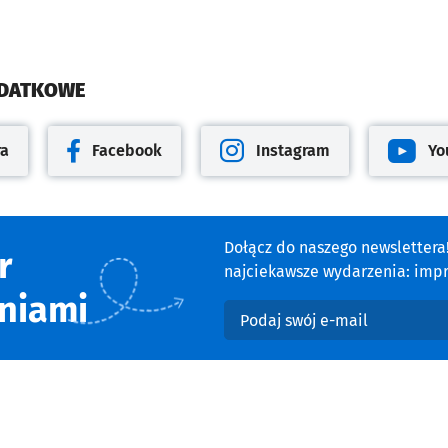
ODATKOWE
ra
Facebook
Instagram
Yo
cie
Otwiera się w nowej karcie
Otwiera się w nowej karcie
Otwiera 
Dołącz do naszego newsletter
r
najciekawsze wydarzenia: impre
niami
Podaj swój e-mail