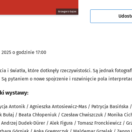
Grzegorz Gajos
Udost
 2025 o godzinie 17:00
cia i światła, które dotknęły rzeczywistości. Są jednak fotograf
ą. Są pytaniem o nowe spojrzenie i rozwinięcie pola interpretac
zki wystawy:
ycja Antonik / Agnieszka Antosiewicz-Mas / Patrycja Basińska /
k Bułaj / Beata Chłopeniuk / Czesław Chwiszczuk / Monika Cic
 Andrzej Dudek-Dürer / Alek Figura / Tomasz Fronckiewicz / Gr
rbara Górniak / Anka Gregorczyk / Waldemar Grzelak / Zenon