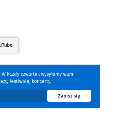
uTube
się w nowej karcie
a! W każdy czwartek wysyłamy wam
zy, festiwale, koncerty.
na newsletter
Zapisz się