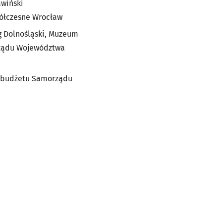
awiński
półczesne Wrocław
g Dolnośląski, Muzeum
orządu Województwa
z budżetu Samorządu