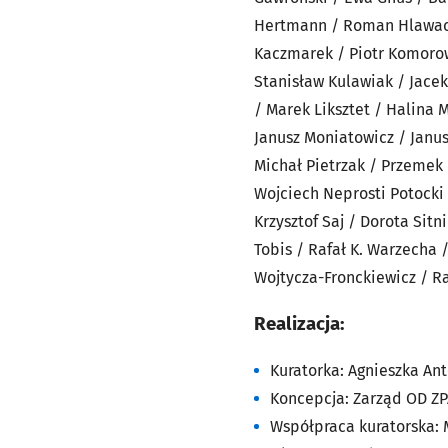
Hertmann / Roman Hlawacz 
Kaczmarek / Piotr Komorows
Stanisław Kulawiak / Jacek
/ Marek Liksztet / Halina
Janusz Moniatowicz / Janu
Michał Pietrzak / Przemek 
Wojciech Neprosti Potocki 
Krzysztof Saj / Dorota Sit
Tobis / Rafał K. Warzecha 
Wojtycza-Fronckiewicz / R
Realizacja:
Kuratorka: Agnieszka An
Koncepcja: Zarząd OD Z
Współpraca kuratorska: 