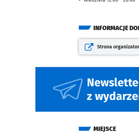
INFORMACJE D
Strona organizato
Otwiera się w nowej kar
Newslette
z wydarze
MIEJSCE