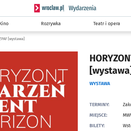
Serwis informacyjny wroclaw.pl podserwis: W
Kino
Rozrywka
Teatr i opera
PAF [wystawa]
HORYZONT
[wystawa
WYSTAWA
TERMINY:
Zak
MIEJSCE:
MWW
BILETY:
Wst