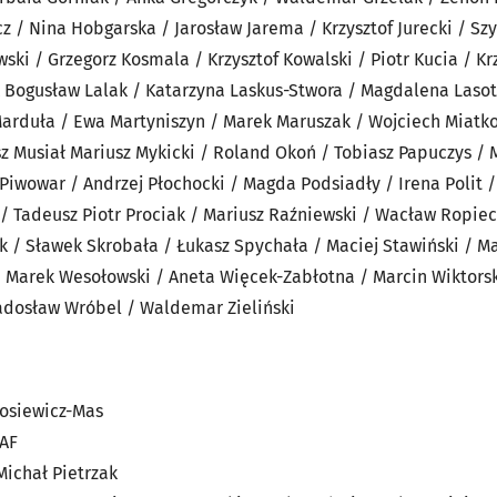
/ Nina Hobgarska / Jarosław Jarema / Krzysztof Jurecki / Sz
ki / Grzegorz Kosmala / Krzysztof Kowalski / Piotr Kucia / Krz
 Bogusław Lalak / Katarzyna Laskus-Stwora / Magdalena Lasota 
 Marduła / Ewa Martyniszyn / Marek Maruszak / Wojciech Miatk
sz Musiał Mariusz Mykicki / Roland Okoń / Tobiasz Papuczys /
Piwowar / Andrzej Płochocki / Magda Podsiadły / Irena Polit /
/ Tadeusz Piotr Prociak / Mariusz Raźniewski / Wacław Ropiec
nik / Sławek Skrobała / Łukasz Spychała / Maciej Stawiński / M
/ Marek Wesołowski / Aneta Więcek-Zabłotna / Marcin Wiktorsk
adosław Wróbel / Waldemar Zieliński
tosiewicz-Mas
PAF
Michał Pietrzak