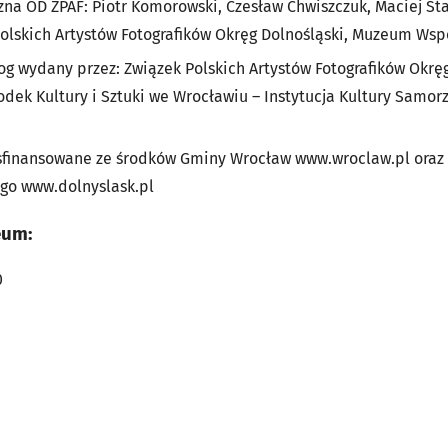
na OD ZPAF: Piotr Komorowski, Czesław Chwiszczuk, Maciej St
Polskich Artystów Fotografików Okręg Dolnośląski, Muzeum Ws
og wydany przez: Związek Polskich Artystów Fotografików Okrę
dek Kultury i Sztuki we Wrocławiu – Instytucja Kultury Sam
y sfinansowane ze środków Gminy Wrocław www.wroclaw.pl ora
go www.dolnyslask.pl
eum:
0