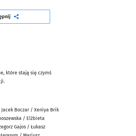
artykuł
ępnij
ie, które stają się czymś
ji.
 Jacek Boczar / Xeniya Brik
hoszewska / Elżbieta
zegorz Gajos / Łukasz
 Harasym / Mariusz