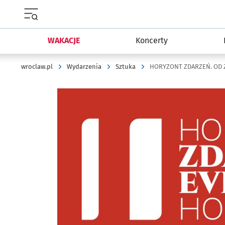
Menu główne portalu wroclaw.pl
WAKACJE
Koncerty
wroclaw.pl
Wydarzenia
Sztuka
HORYZONT ZDARZEŃ. OD Z
Kliknij, aby powiększyć