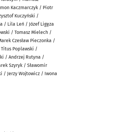
ymon Kaczmarczyk / Piotr
ysztof Kuczyński /
/ Lila Leń / Józef Ligęza
owski / Tomasz Mielech /
 Marek Czesław Pieczonka /
 Titus Poplawski /
ki / Andrzej Rutyna /
arek Szyryk / Sławomir
i / Jerzy Wojtowicz / Iwona