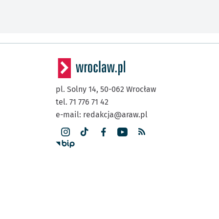
pl. Solny 14,
50-062
Wrocław
tel. 71 776 71 42
e-mail:
redakcja@araw.pl