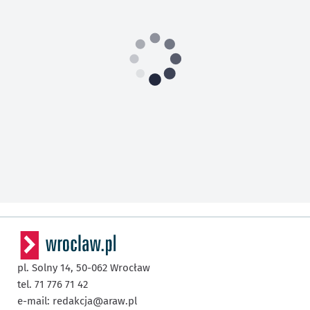
pl. Solny 14,
50-062
Wrocław
tel. 71 776 71 42
e-mail:
redakcja@araw.pl