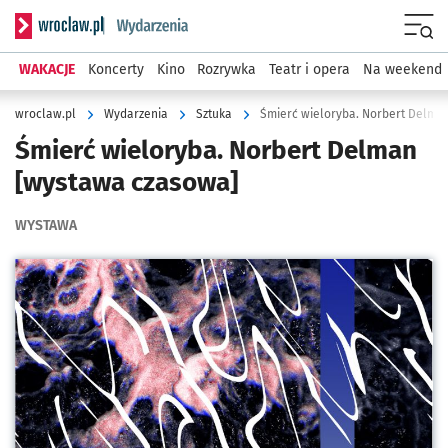
Serwis informacyjny wroclaw.pl podserwis: Wydarzenia
Menu
WAKACJE
Koncerty
Kino
Rozrywka
Teatr i opera
Na weekend
wroclaw.pl
Wydarzenia
Sztuka
Śmierć wieloryba. Norbert Delma
Śmierć wieloryba. Norbert Delman
[wystawa czasowa]
WYSTAWA
Kliknij, aby powiększyć