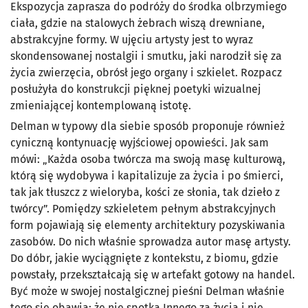
Ekspozycja zaprasza do podróży do środka olbrzymiego
ciała, gdzie na stalowych żebrach wiszą drewniane,
abstrakcyjne formy. W ujęciu artysty jest to wyraz
skondensowanej nostalgii i smutku, jaki narodził się za
życia zwierzęcia, obrósł jego organy i szkielet. Rozpacz
posłużyła do konstrukcji pięknej poetyki wizualnej
zmieniającej kontemplowaną istotę.
Delman w typowy dla siebie sposób proponuje również
cyniczną kontynuację wyjściowej opowieści. Jak sam
mówi: „Każda osoba twórcza ma swoją masę kulturową,
którą się wydobywa i kapitalizuje za życia i po śmierci,
tak jak tłuszcz z wieloryba, kości ze słonia, tak dzieło z
twórcy”. Pomiędzy szkieletem pełnym abstrakcyjnych
form pojawiają się elementy architektury pozyskiwania
zasobów. Do nich właśnie sprowadza autor masę artysty.
Do dóbr, jakie wyciągnięte z kontekstu, z biomu, gdzie
powstały, przekształcają się w artefakt gotowy na handel.
Być może w swojej nostalgicznej pieśni Delman właśnie
tego się obawia: że nie spotka Innego za życia i nie