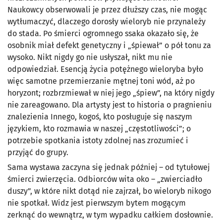
Naukowcy obserwowali je przez dłuższy czas, nie mogąc
wytłumaczyć, dlaczego dorosły wieloryb nie przynależy
do stada. Po śmierci ogromnego ssaka okazało się, że
osobnik miał defekt genetyczny i „śpiewał” o pół tonu za
wysoko. Nikt nigdy go nie usłyszał, nikt mu nie
odpowiedział. Esencją życia potężnego wieloryba było
więc samotne przemierzanie mętnej toni wód, aż po
horyzont; rozbrzmiewał w niej jego „śpiew”, na który nigdy
nie zareagowano. Dla artysty jest to historia o pragnieniu
znalezienia Innego, kogoś, kto posługuje się naszym
językiem, kto rozmawia w naszej „częstotliwości”; o
potrzebie spotkania istoty zdolnej nas zrozumieć i
przyjąć do grupy.
Sama wystawa zaczyna się jednak później – od tytułowej
śmierci zwierzęcia. Odbiorców wita oko – „zwierciadło
duszy”, w które nikt dotąd nie zajrzał, bo wieloryb nikogo
nie spotkał. Widz jest pierwszym bytem mogącym
zerknąć do wewnątrz, w tym wypadku całkiem dosłownie.