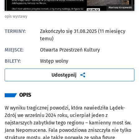
Mariusz Krajewski
opis wystawy
TERMINY:
Zakończyło się 31.08.2025 (11 miesięcy
temu)
MIEJSCE:
Otwarta Przestrzeń Kultury
BILETY:
Wstęp wolny
artykuł
Udostępnij
OPIS
W wyniku tragicznej powodzi, która nawiedziła Lądek-
Zdrój we wrześniu 2024 roku, ucierpiał jeden z
najstarszych zabytków tego regionu – kamienny most św.
Jana Nepomucena. Fala powodziowa zniszczyła nie tylko
strukturę mostu, ale także porwała ze sobą figurę