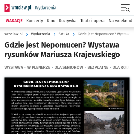
Serwis informacyjny wroclaw.pl podserwis: Wydarzenia
Menu
WAKACJE
Koncerty
Kino
Rozrywka
Teatr i opera
Na weekend
wroclaw.pl
Wydarzenia
Sztuka
Gdzie jest Nepomucen? Wystawa 
Gdzie jest Nepomucen? Wystawa
rysunków Mariusza Krajewskiego
WYSTAWA
W PLENERZE
DLA SENIORÓW
BEZPŁATNE
DLA RODZ
Kliknij, aby powiększyć