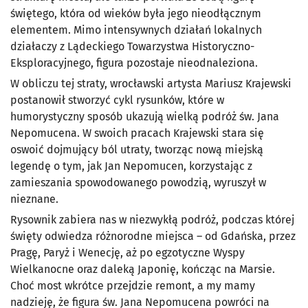
świętego, która od wieków była jego nieodłącznym
elementem. Mimo intensywnych działań lokalnych
działaczy z Lądeckiego Towarzystwa Historyczno-
Eksploracyjnego, figura pozostaje nieodnaleziona.
W obliczu tej straty, wrocławski artysta Mariusz Krajewski
postanowił stworzyć cykl rysunków, które w
humorystyczny sposób ukazują wielką podróż św. Jana
Nepomucena. W swoich pracach Krajewski stara się
oswoić dojmujący ból utraty, tworząc nową miejską
legendę o tym, jak Jan Nepomucen, korzystając z
zamieszania spowodowanego powodzią, wyruszył w
nieznane.
Rysownik zabiera nas w niezwykłą podróż, podczas której
święty odwiedza różnorodne miejsca – od Gdańska, przez
Pragę, Paryż i Wenecję, aż po egzotyczne Wyspy
Wielkanocne oraz daleką Japonię, kończąc na Marsie.
Choć most wkrótce przejdzie remont, a my mamy
nadzieję, że figura św. Jana Nepomucena powróci na