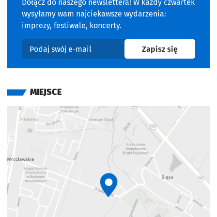
Dołącz do naszego newslettera! W każdy czwartek
wysyłamy wam najciekawsze wydarzenia:
imprezy, festiwale, koncerty.
na newslet
Zapisz się
Podaj swój e-mail
MIEJSCE