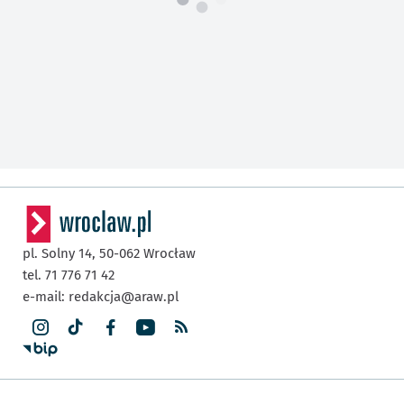
pl. Solny 14,
50-062
Wrocław
tel. 71 776 71 42
e-mail:
redakcja@araw.pl