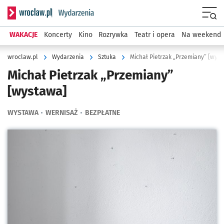
Serwis informacyjny wroclaw.pl podserwis: Wydarzenia
Menu
WAKACJE
Koncerty
Kino
Rozrywka
Teatr i opera
Na weekend
wroclaw.pl
Wydarzenia
Sztuka
Michał Pietrzak „Przemiany” [wys
Michał Pietrzak „Przemiany”
[wystawa]
WYSTAWA
WERNISAŻ
BEZPŁATNE
Kliknij, aby powiększyć