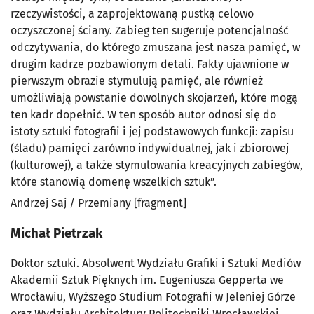
rzeczywistości, a zaprojektowaną pustką celowo
oczyszczonej ściany. Zabieg ten sugeruje potencjalność
odczytywania, do którego zmuszana jest nasza pamięć, w
drugim kadrze pozbawionym detali. Fakty ujawnione w
pierwszym obrazie stymulują pamięć, ale również
umożliwiają powstanie dowolnych skojarzeń, które mogą
ten kadr dopełnić. W ten sposób autor odnosi się do
istoty sztuki fotografii i jej podstawowych funkcji: zapisu
(śladu) pamięci zarówno indywidualnej, jak i zbiorowej
(kulturowej), a także stymulowania kreacyjnych zabiegów,
które stanowią domenę wszelkich sztuk”.
Andrzej Saj / Przemiany [fragment]
Michał Pietrzak
Doktor sztuki. Absolwent Wydziału Grafiki i Sztuki Mediów
Akademii Sztuk Pięknych im. Eugeniusza Gepperta we
Wrocławiu, Wyższego Studium Fotografii w Jeleniej Górze
oraz Wydziału Architektury Politechniki Wrocławskiej.