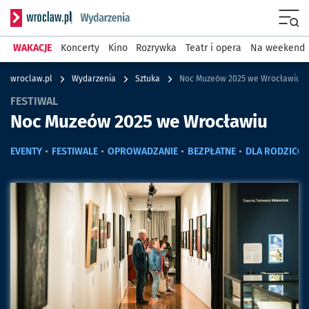
Serwis informacyjny wroclaw.pl podserwis: Wydarzenia
Menu
WAKACJE
Koncerty
Kino
Rozrywka
Teatr i opera
Na weekend
wroclaw.pl
Wydarzenia
Sztuka
Noc Muzeów 2025 we Wrocławiu
FESTIWAL
Noc Muzeów 2025 we Wrocławiu
EVENTY
FESTIWALE
OPROWADZANIE
BEZPŁATNE
DLA RODZICÓ
Kliknij, aby powiększyć