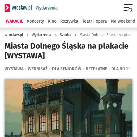
Serwis informacyjny wroclaw.pl podserwis: Wydarzenia
Menu
WAKACJE
Koncerty
Kino
Rozrywka
Teatr i opera
Na weekend
wroclaw.pl
Wydarzenia
Sztuka
Miasta Dolnego Śląska na plakac
Miasta Dolnego Śląska na plakacie
[WYSTAWA]
WYSTAWA
WERNISAŻ
DLA SENIORÓW
BEZPŁATNE
DLA RODZIC
Kliknij, aby powiększyć