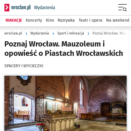
Serwis informacyjny wroclaw.pl podserwis: Wydarzenia
Menu
WAKACJE
Koncerty
Kino
Rozrywka
Teatr i opera
Na weekend
wroclaw.pl
Wydarzenia
Sport i rekreacja
Poznaj Wrocław. Mauzol
Poznaj Wrocław. Mauzoleum i
opowieść o Piastach Wrocławskich
SPACERY I WYCIECZKI
Kliknij, aby powiększyć