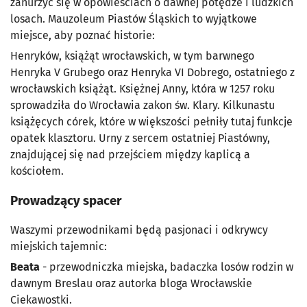
zanurzyć się w opowieściach o dawnej potędze i ludzkich
losach. Mauzoleum Piastów Śląskich to wyjątkowe
miejsce, aby poznać historie:
Henryków, książąt wrocławskich, w tym barwnego
Henryka V Grubego oraz Henryka VI Dobrego, ostatniego z
wrocławskich książąt. Księżnej Anny, która w 1257 roku
sprowadziła do Wrocławia zakon św. Klary. Kilkunastu
książęcych córek, które w większości pełniły tutaj funkcje
opatek klasztoru. Urny z sercem ostatniej Piastówny,
znajdującej się nad przejściem między kaplicą a
kościołem.
Prowadzący spacer
Waszymi przewodnikami będą pasjonaci i odkrywcy
miejskich tajemnic:
Beata
- przewodniczka miejska, badaczka losów rodzin w
dawnym Breslau oraz autorka bloga Wrocławskie
Ciekawostki.