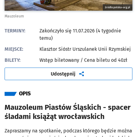
źródło:polska-org.pl
Mauzoleum
TERMINY:
Zakończyło się 11.07.2026 (4 tygodnie
temu)
MIEJSCE:
Klasztor Sióstr Urszulanek Unii Rzymskiej
BILETY:
Wstęp biletowany
/ Cena biletu od 40zł
artykuł
Udostępnij
OPIS
Mauzoleum Piastów Śląskich - spacer
śladami książąt wrocławskich
Zapraszamy na spotkanie, podczas którego będzie można