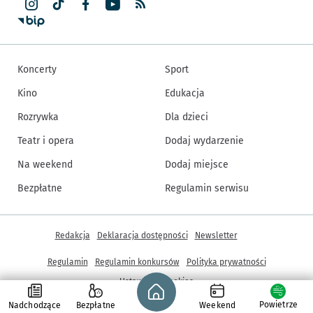
Koncerty
Sport
Kino
Edukacja
Rozrywka
Dla dzieci
Teatr i opera
Dodaj wydarzenie
Na weekend
Dodaj miejsce
Bezpłatne
Regulamin serwisu
Inne informacje
Redakcja
Deklaracja dostępności
Newsletter
Regulamin
Regulamin konkursów
Polityka prywatności
Strona główna - wroclaw.pl
Ustawienia cookies
Powietrze
Nadchodzące
Bezpłatne
Weekend
© Copyright 2005-2026, ARAW S.A., Gmina Wrocław