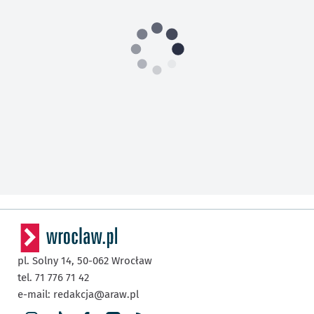
pl. Solny 14,
50-062
Wrocław
tel. 71 776 71 42
e-mail:
redakcja@araw.pl