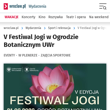
Serwis informacyjny wroclaw.pl podserwis: Wydarzenia
Menu
WAKACJE
Koncerty
Kino
Rozrywka
Teatr i opera
Na weekend
wroclaw.pl
Wydarzenia
Sport i rekreacja
V Festiwal Jogi w Ogrod
V Festiwal Jogi w Ogrodzie
Botanicznym UWr
EVENTY
W PLENERZE
ZAJĘCIA SPORTOWE
Kliknij, aby powiększyć