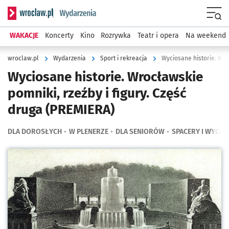
Serwis informacyjny wroclaw.pl podserwis: Wydarzenia
Menu
WAKACJE
Koncerty
Kino
Rozrywka
Teatr i opera
Na weekend
wroclaw.pl
Wydarzenia
Sport i rekreacja
Wyciosane historie. Wro
Wyciosane historie. Wrocławskie
pomniki, rzeźby i figury. Część
druga (PREMIERA)
DLA DOROSŁYCH
W PLENERZE
DLA SENIORÓW
SPACERY I WYCIEC
Kliknij, aby powiększyć