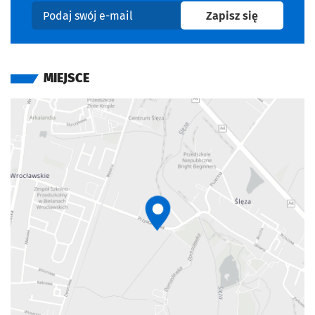
na newslet
Zapisz się
Podaj swój e-mail
MIEJSCE