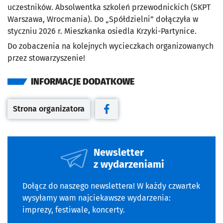
uczestników. Absolwentka szkoleń przewodnickich (SKPT
Warszawa, Wrocmania). Do „Spółdzielni” dołączyła w
styczniu 2026 r. Mieszkanka osiedla Krzyki-Partynice.
Do zobaczenia na kolejnych wycieczkach organizowanych
przez stowarzyszenie!
INFORMACJE DODATKOWE
Strona organizatora
Otwiera się w nowej karcie
Otwiera się w nowej karcie
Newsletter
z wydarzeniami
Dołącz do naszego newslettera! W każdy czwartek
wysyłamy wam najciekawsze wydarzenia:
imprezy, festiwale, koncerty.