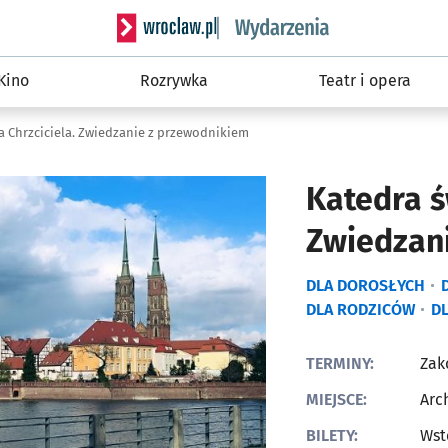
Serwis informacyjny wroclaw.pl podserwis: W
Kino
Rozrywka
Teatr i opera
a Chrzciciela. Zwiedzanie z przewodnikiem
Katedra ś
Zwiedzan
DLA DOROSŁYCH
DLA RODZICÓW
D
TERMINY:
Zak
MIEJSCE:
Arc
BILETY:
Wst