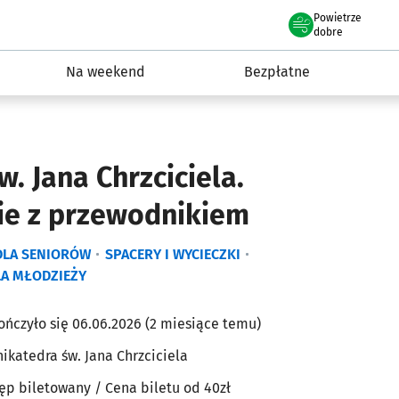
Powietrze
we Wrocławiu
ydarzenia
dobre
Na weekend
Bezpłatne
w. Jana Chrzciciela.
ie z przewodnikiem
DLA SENIORÓW
SPACERY I WYCIECZKI
LA MŁODZIEŻY
ończyło się 06.06.2026 (2 miesiące temu)
hikatedra św. Jana Chrzciciela
ęp biletowany
/ Cena biletu od 40zł