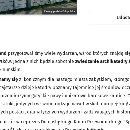
Zasoby portalu Fotopolska
Udost
end
przygotowaliśmy wiele wydarzeń, wśród których znajdą się
tków. Jedną z nich będzie sobotnie
zwiedzanie archikatedry ś
ie Tumskim.
namy się
z ikonicznym dla naszego miasta zabytkiem, którego 
 najstarsze dzieje katedry poznamy tajemnice jej średniowiec
przemierzymy gotyckie nawy i unikatowe barokowe kaplice. 
 sztuki, jedynych w swoim rodzaju nawet w skali europejskiej
ych postaci, dramatycznych wydarzeń i zadziwiających histori
iński - wiceprezes Dolnośląskiego Klubu Przewodnickiego "Spó
nego Śląska oraz certyfikowany Przewodnik Miejski.