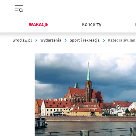
Menu główne portalu wroclaw.pl
WAKACJE
Koncerty
wroclaw.pl
Wydarzenia
Sport i rekreacja
Katedra św. Jan
Kliknij, aby powiększyć