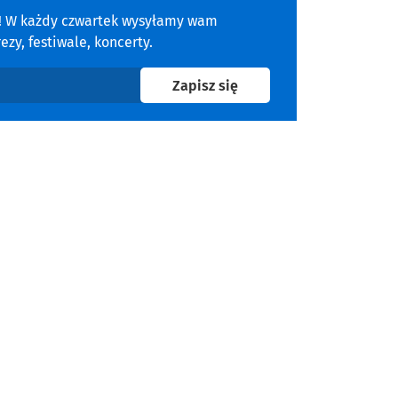
a! W każdy czwartek wysyłamy wam
zy, festiwale, koncerty.
na newsletter
Zapisz się