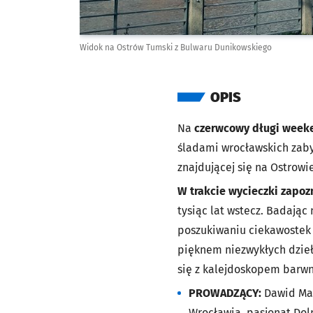
Widok na Ostrów Tumski z Bulwaru Dunikowskiego
OPIS
Na
czerwcowy długi week
śladami wrocławskich zaby
znajdującej się na Ostrow
W trakcie wycieczki zapoz
tysiąc lat wstecz. Badając
poszukiwaniu ciekawostek 
pięknem niezwykłych dzieł
się z kalejdoskopem barwn
PROWADZĄCY:
Dawid Mac
Wrocławia, pasjonat Dol