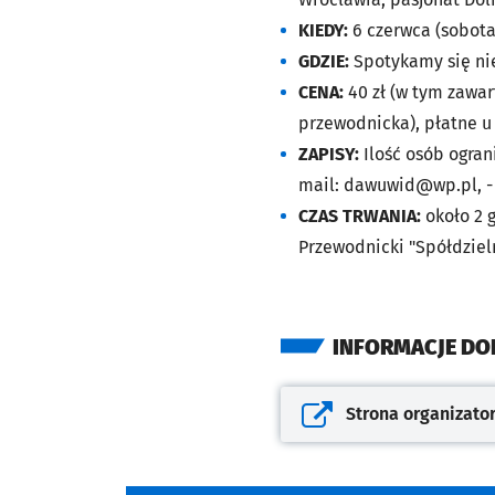
KIEDY:
6 czerwca (sobota
GDZIE:
Spotykamy się ni
CENA:
40 zł (w tym zawar
przewodnicka), płatne u
ZAPISY:
Ilość osób ogran
mail:
dawuwid@wp.pl
, 
CZAS TRWANIA:
około 2 
Przewodnicki "Spółdziel
INFORMACJE D
Strona organizato
Otwiera się w nowej kar