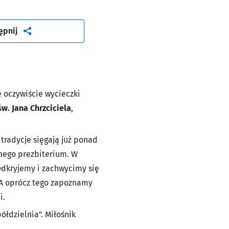
artykuł
ępnij
 oczywiście wycieczki
w. Jana Chrzciciela
,
tradycje sięgają już ponad
znego prezbiterium. W
Odkryjemy i zachwycimy się
! A oprócz tego zapoznamy
i.
łdzielnia". Miłośnik