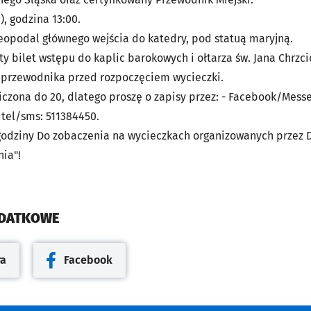
), godzina 13:00.
eopodal głównego wejścia do katedry, pod statuą maryjną.
ty bilet wstępu do kaplic barokowych i ołtarza św. Jana Chrzci
 przewodnika przed rozpoczęciem wycieczki.
iczona do 20, dlatego proszę o zapisy przez: - Facebook/Messe
- tel/sms: 511384450.
godziny Do zobaczenia na wycieczkach organizowanych przez D
nia"!
ODATKOWE
ra
Facebook
cie
Otwiera się w nowej karcie