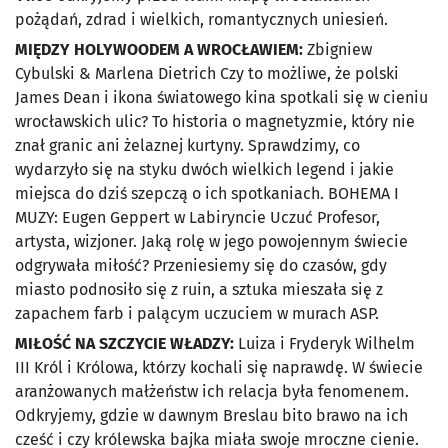
pożądań, zdrad i wielkich, romantycznych uniesień.
MIĘDZY HOLYWOODEM A WROCŁAWIEM:
Zbigniew
Cybulski & Marlena Dietrich Czy to możliwe, że polski
James Dean i ikona światowego kina spotkali się w cieniu
wrocławskich ulic? To historia o magnetyzmie, który nie
znał granic ani żelaznej kurtyny. Sprawdzimy, co
wydarzyło się na styku dwóch wielkich legend i jakie
miejsca do dziś szepczą o ich spotkaniach. BOHEMA I
MUZY: Eugen Geppert w Labiryncie Uczuć Profesor,
artysta, wizjoner. Jaką rolę w jego powojennym świecie
odgrywała miłość? Przeniesiemy się do czasów, gdy
miasto podnosiło się z ruin, a sztuka mieszała się z
zapachem farb i palącym uczuciem w murach ASP.
MIŁOŚĆ NA SZCZYCIE WŁADZY:
Luiza i Fryderyk Wilhelm
III Król i Królowa, którzy kochali się naprawdę. W świecie
aranżowanych małżeństw ich relacja była fenomenem.
Odkryjemy, gdzie w dawnym Breslau bito brawo na ich
cześć i czy królewska bajka miała swoje mroczne cienie.