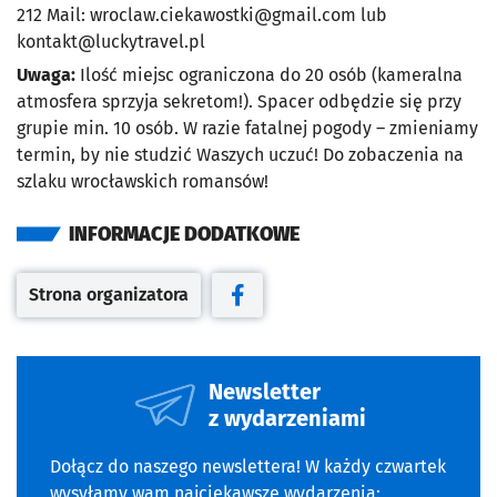
212 Mail:
wroclaw.ciekawostki@gmail.com
lub
kontakt@luckytravel.pl
Uwaga:
Ilość miejsc ograniczona do 20 osób (kameralna
atmosfera sprzyja sekretom!). Spacer odbędzie się przy
grupie min. 10 osób. W razie fatalnej pogody – zmieniamy
termin, by nie studzić Waszych uczuć! Do zobaczenia na
szlaku wrocławskich romansów!
INFORMACJE DODATKOWE
Strona organizatora
Otwiera się w nowej karcie
Otwiera się w nowej karcie
Newsletter
z wydarzeniami
Dołącz do naszego newslettera! W każdy czwartek
wysyłamy wam najciekawsze wydarzenia: