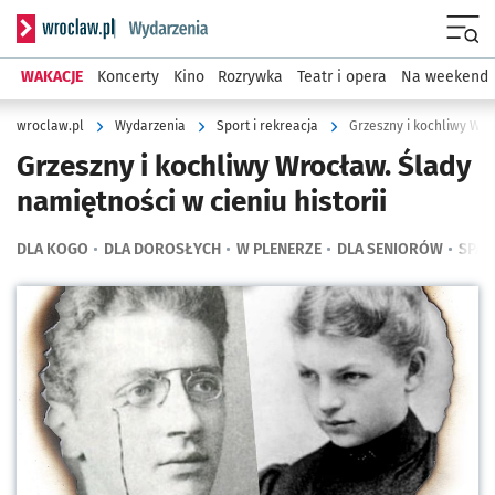
Serwis informacyjny wroclaw.pl podserwis: Wydarzenia
Menu
WAKACJE
Koncerty
Kino
Rozrywka
Teatr i opera
Na weekend
wroclaw.pl
Wydarzenia
Sport i rekreacja
Grzeszny i kochliwy Wro
Grzeszny i kochliwy Wrocław. Ślady
namiętności w cieniu historii
DLA KOGO
DLA DOROSŁYCH
W PLENERZE
DLA SENIORÓW
SPAC
Kliknij, aby powiększyć