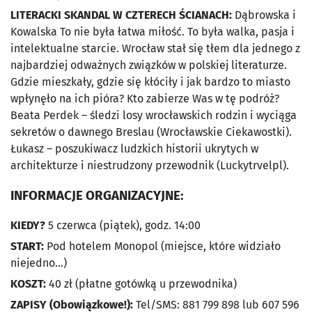
LITERACKI SKANDAL W CZTERECH ŚCIANACH:
Dąbrowska i
Kowalska To nie była łatwa miłość. To była walka, pasja i
intelektualne starcie. Wrocław stał się tłem dla jednego z
najbardziej odważnych związków w polskiej literaturze.
Gdzie mieszkały, gdzie się kłóciły i jak bardzo to miasto
wpłynęło na ich pióra? Kto zabierze Was w tę podróż?
Beata Perdek – śledzi losy wrocławskich rodzin i wyciąga
sekretów o dawnego Breslau (Wrocławskie Ciekawostki).
Łukasz – poszukiwacz ludzkich historii ukrytych w
architekturze i niestrudzony przewodnik (Luckytrvelpl).
INFORMACJE ORGANIZACYJNE:
KIEDY?
5 czerwca (piątek), godz. 14:00
START:
Pod hotelem Monopol (miejsce, które widziało
niejedno...)
KOSZT:
40 zł (płatne gotówką u przewodnika)
ZAPISY (Obowiązkowe!):
Tel/SMS: 881 799 898 lub 607 596