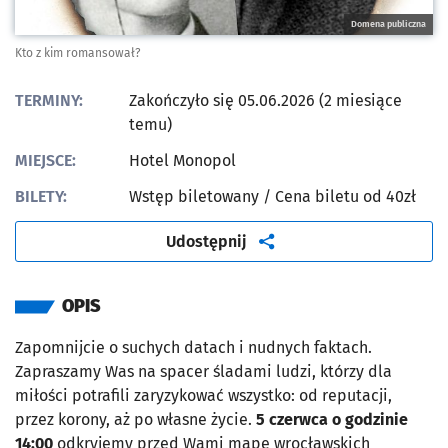
Domena publiczna
Kto z kim romansował?
TERMINY:
Zakończyło się 05.06.2026 (2 miesiące
temu)
MIEJSCE:
Hotel Monopol
BILETY:
Wstęp biletowany
/ Cena biletu od 40zł
artykuł
Udostępnij
OPIS
Zapomnijcie o suchych datach i nudnych faktach.
Zapraszamy Was na spacer śladami ludzi, którzy dla
miłości potrafili zaryzykować wszystko: od reputacji,
przez korony, aż po własne życie.
5 czerwca o godzinie
14:00
odkryjemy przed Wami mapę wrocławskich