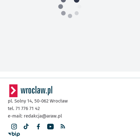
pl. Solny 14,
50-062
Wrocław
tel. 71 776 71 42
e-mail:
redakcja@araw.pl