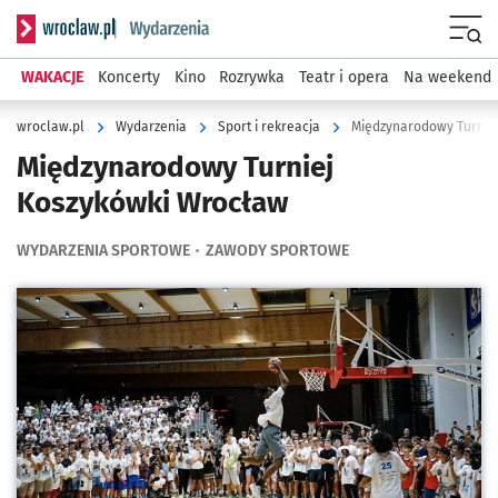
Serwis informacyjny wroclaw.pl podserwis: Wydarzenia
Menu
WAKACJE
Koncerty
Kino
Rozrywka
Teatr i opera
Na weekend
wroclaw.pl
Wydarzenia
Sport i rekreacja
Międzynarodowy Turnie
Międzynarodowy Turniej
Koszykówki Wrocław
WYDARZENIA SPORTOWE
ZAWODY SPORTOWE
Kliknij, aby powiększyć