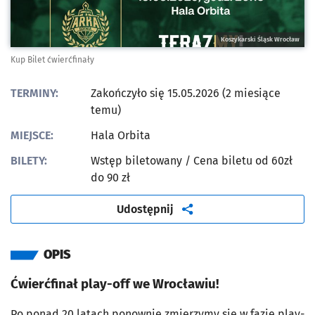
Koszykarski Śląsk Wrocław
Kup Bilet ćwierćfinały
TERMINY:
Zakończyło się 15.05.2026 (2 miesiące
temu)
MIEJSCE:
Hala Orbita
BILETY:
Wstęp biletowany
/ Cena biletu od 60zł
do 90 zł
artykuł
Udostępnij
OPIS
Ćwierćfinał play-off we Wrocławiu!
Po ponad 20 latach ponownie zmierzymy się w fazie play-