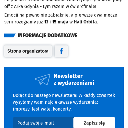
off z Arka Gdynia - tym razem w ćwierćfinale!
Emocji na pewno nie zabraknie, a pierwsze dwa mecze
serii rozegramy już
13 i 15 maja
w
Hali Orbita
.
INFORMACJE DODATKOWE
Strona organizatora
Otwiera się w nowej karcie
Otwiera się w nowej karcie
Newsletter
z wydarzeniami
Dołącz do naszego newslettera! W każdy czwartek
wysyłamy wam najciekawsze wydarzenia:
imprezy, festiwale, koncerty.
na newslet
Zapisz się
Podaj swój e-mail