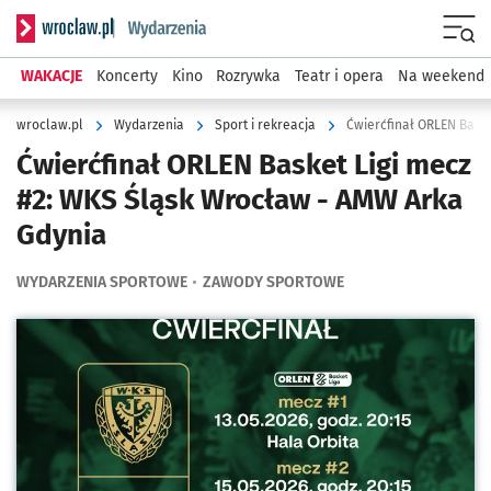
Serwis informacyjny wroclaw.pl podserwis: Wydarzenia
Menu
WAKACJE
Koncerty
Kino
Rozrywka
Teatr i opera
Na weekend
wroclaw.pl
Wydarzenia
Sport i rekreacja
Ćwierćfinał ORLEN Bask
Ćwierćfinał ORLEN Basket Ligi mecz
#2: WKS Śląsk Wrocław - AMW Arka
Gdynia
WYDARZENIA SPORTOWE
ZAWODY SPORTOWE
Kliknij, aby powiększyć