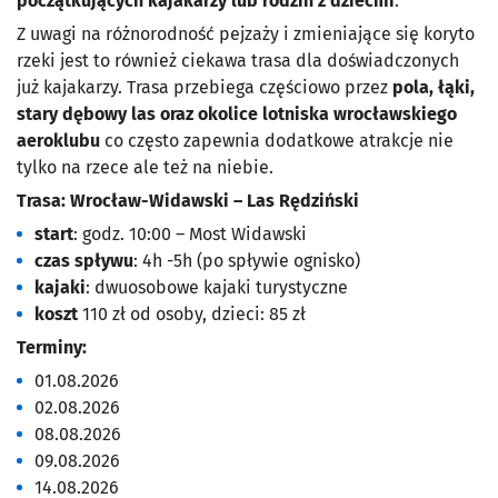
początkujących kajakarzy lub rodzin z dziećmi
.
Z uwagi na różnorodność pejzaży i zmieniające się koryto
rzeki jest to również ciekawa trasa dla doświadczonych
już kajakarzy. Trasa przebiega częściowo przez
pola, łąki,
stary dębowy las oraz okolice lotniska wrocławskiego
aeroklubu
co często zapewnia dodatkowe atrakcje nie
tylko na rzece ale też na niebie.
Trasa: Wrocław-Widawski – Las Rędziński
start
: godz. 10:00 – Most Widawski
czas spływu
: 4h -5h (po spływie ognisko)
kajaki
: dwuosobowe kajaki turystyczne
koszt
110 zł od osoby, dzieci: 85 zł
Terminy:
01.08.2026
02.08.2026
08.08.2026
09.08.2026
14.08.2026