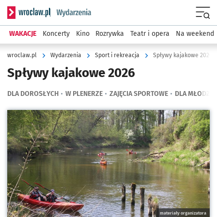
Serwis informacyjny wroclaw.pl podserwis: Wydarzenia
Menu
WAKACJE
Koncerty
Kino
Rozrywka
Teatr i opera
Na weekend
wroclaw.pl
Wydarzenia
Sport i rekreacja
Spływy kajakowe 2026
Spływy kajakowe 2026
DLA DOROSŁYCH
W PLENERZE
ZAJĘCIA SPORTOWE
DLA MŁODZIE
Kliknij, aby powiększyć
materiały organizatora