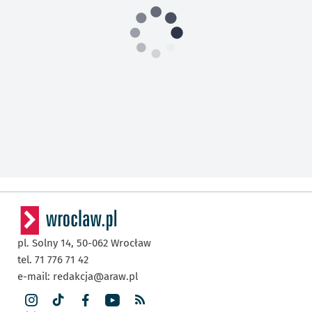
pl. Solny 14,
50-062
Wrocław
tel. 71 776 71 42
e-mail:
redakcja@araw.pl