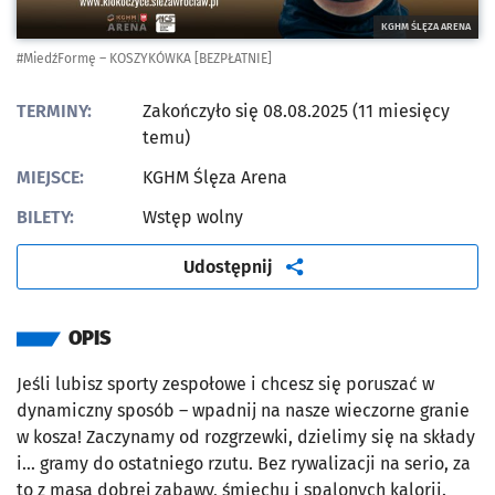
KGHM ŚLĘZA ARENA
#MiedźFormę – KOSZYKÓWKA [BEZPŁATNIE]
TERMINY:
Zakończyło się 08.08.2025 (11 miesięcy
temu)
MIEJSCE:
KGHM Ślęza Arena
BILETY:
Wstęp wolny
artykuł
Udostępnij
OPIS
Jeśli lubisz sporty zespołowe i chcesz się poruszać w
dynamiczny sposób – wpadnij na nasze wieczorne granie
w kosza! Zaczynamy od rozgrzewki, dzielimy się na składy
i… gramy do ostatniego rzutu. Bez rywalizacji na serio, za
to z masą dobrej zabawy, śmiechu i spalonych kalorii.