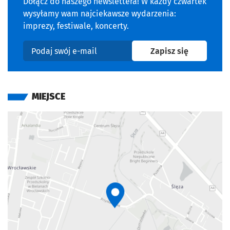
Dołącz do naszego newslettera! W każdy czwartek
wysyłamy wam najciekawsze wydarzenia:
imprezy, festiwale, koncerty.
na newslet
Zapisz się
Podaj swój e-mail
MIEJSCE