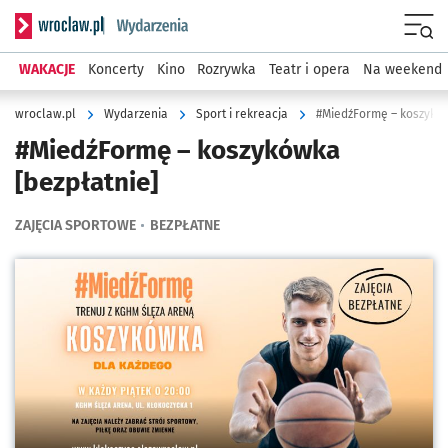
Serwis informacyjny wroclaw.pl podserwis: Wydarzenia
Menu
WAKACJE
Koncerty
Kino
Rozrywka
Teatr i opera
Na weekend
wroclaw.pl
Wydarzenia
Sport i rekreacja
#MiedźFormę – koszyków
#MiedźFormę – koszykówka
[bezpłatnie]
ZAJĘCIA SPORTOWE
BEZPŁATNE
Kliknij, aby powiększyć