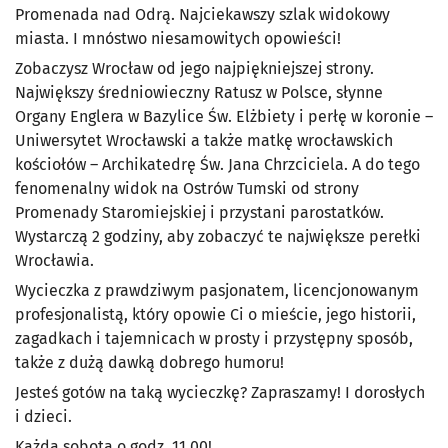
Promenada nad Odrą. Najciekawszy szlak widokowy
miasta. I mnóstwo niesamowitych opowieści!
Zobaczysz Wrocław od jego najpiękniejszej strony.
Największy średniowieczny Ratusz w Polsce, słynne
Organy Englera w Bazylice Św. Elżbiety i perłę w koronie –
Uniwersytet Wrocławski a także matkę wrocławskich
kościołów – Archikatedrę Św. Jana Chrzciciela. A do tego
fenomenalny widok na Ostrów Tumski od strony
Promenady Staromiejskiej i przystani parostatków.
Wystarczą 2 godziny, aby zobaczyć te największe perełki
Wrocławia.
Wycieczka z prawdziwym pasjonatem, licencjonowanym
profesjonalistą, który opowie Ci o mieście, jego historii,
zagadkach i tajemnicach w prosty i przystępny sposób,
także z dużą dawką dobrego humoru!
Jesteś gotów na taką wycieczkę? Zapraszamy! I dorosłych
i dzieci.
Każda sobota o godz. 11.00!