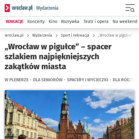
Serwis informacyjny wroclaw.pl podserwis: Wydarzenia
Menu
WAKACJE
Koncerty
Kino
Rozrywka
Teatr i opera
Na weekend
wroclaw.pl
Wydarzenia
Sport i rekreacja
„Wrocław w pigułce“ – s
„Wrocław w pigułce“ – spacer
szlakiem najpiękniejszych
zakątków miasta
W PLENERZE
DLA SENIORÓW
SPACERY I WYCIECZKI
DLA RODZIC
Kliknij, aby powiększyć