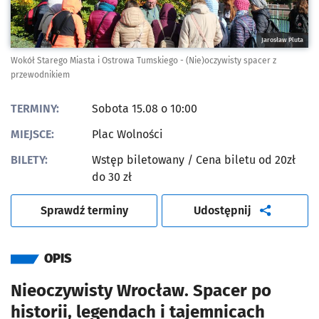
Jarosław Pluta
Wokół Starego Miasta i Ostrowa Tumskiego - (Nie)oczywisty spacer z
przewodnikiem
TERMINY:
Sobota 15.08 o 10:00
MIEJSCE:
Plac Wolności
BILETY:
Wstęp biletowany
/ Cena biletu od 20zł
do 30 zł
artykuł
Sprawdź terminy
Udostępnij
OPIS
Nieoczywisty Wrocław. Spacer po
historii, legendach i tajemnicach