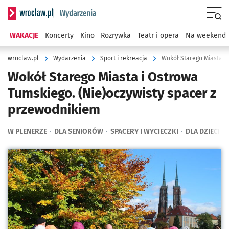
Serwis informacyjny wroclaw.pl podserwis: Wydarzenia
Menu
WAKACJE
Koncerty
Kino
Rozrywka
Teatr i opera
Na weekend
wroclaw.pl
Wydarzenia
Sport i rekreacja
Wokół Starego Miasta i Ostrowa
Tumskiego. (Nie)oczywisty spacer z
przewodnikiem
W PLENERZE
DLA SENIORÓW
SPACERY I WYCIECZKI
DLA DZIECI
Kliknij, aby powiększyć