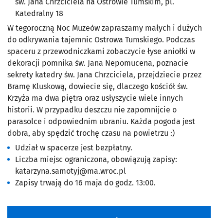
św. Jana Chrzciciela na Ostrowie Tumskim, pl.
Katedralny 18
W tegoroczną Noc Muzeów zapraszamy małych i dużych
do odkrywania tajemnic Ostrowa Tumskiego. Podczas
spaceru z przewodniczkami zobaczycie łyse aniołki w
dekoracji pomnika św. Jana Nepomucena, poznacie
sekrety katedry św. Jana Chrzciciela, przejdziecie przez
Bramę Kluskową, dowiecie się, dlaczego kościół św.
Krzyża ma dwa piętra oraz usłyszycie wiele innych
historii. W przypadku deszczu nie zapomnijcie o
parasolce i odpowiednim ubraniu. Każda pogoda jest
dobra, aby spędzić trochę czasu na powietrzu :)
Udział w spacerze jest bezpłatny.
Liczba miejsc ograniczona, obowiązują zapisy:
katarzyna.samotyj@ma.wroc.pl
Zapisy trwają do 16 maja do godz. 13:00.