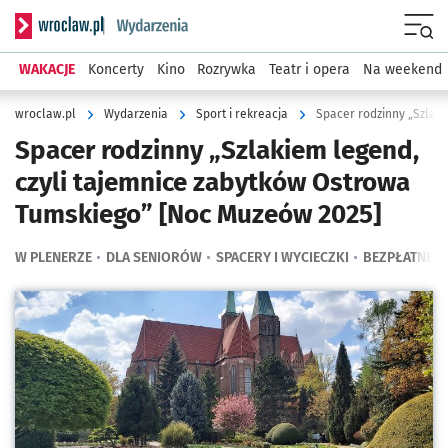
Serwis informacyjny wroclaw.pl podserwis: Wydarzenia
Menu
WAKACJE
Koncerty
Kino
Rozrywka
Teatr i opera
Na weekend
wroclaw.pl
Wydarzenia
Sport i rekreacja
Spacer rodzinny „Szlakiem legend,
czyli tajemnice zabytków Ostrowa
Tumskiego” [Noc Muzeów 2025]
W PLENERZE
DLA SENIORÓW
SPACERY I WYCIECZKI
BEZPŁATNE
Kliknij, aby powiększyć