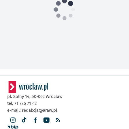
pl. Solny 14,
50-062
Wrocław
tel. 71 776 71 42
e-mail:
redakcja@araw.pl