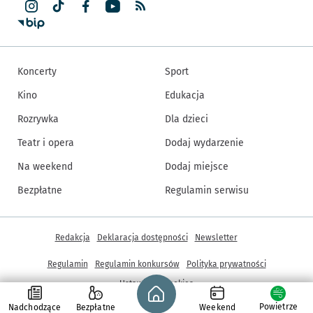
Koncerty
Sport
Kino
Edukacja
Rozrywka
Dla dzieci
Teatr i opera
Dodaj wydarzenie
Na weekend
Dodaj miejsce
Bezpłatne
Regulamin serwisu
Inne informacje
Redakcja
Deklaracja dostępności
Newsletter
Regulamin
Regulamin konkursów
Polityka prywatności
Strona główna - wroclaw.pl
Ustawienia cookies
Powietrze
Nadchodzące
Bezpłatne
Weekend
© Copyright 2005-2026, ARAW S.A., Gmina Wrocław