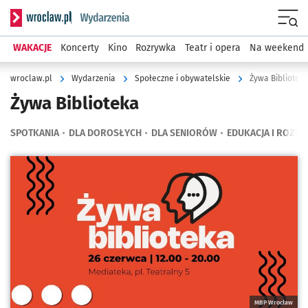
Serwis informacyjny wroclaw.pl podserwis: Wydarzenia
Menu
WAKACJE
Koncerty
Kino
Rozrywka
Teatr i opera
Na weekend
wroclaw.pl
Wydarzenia
Społeczne i obywatelskie
Żywa Bibliotek
Żywa Biblioteka
SPOTKANIA
DLA DOROSŁYCH
DLA SENIORÓW
EDUKACJA I ROZWÓ
Kliknij, aby powiększyć
MBP Wrocław