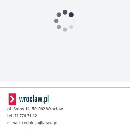
pl. Solny 14,
50-062
Wrocław
tel. 71 776 71 42
e-mail:
redakcja@araw.pl