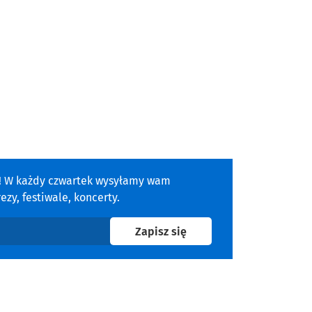
a! W każdy czwartek wysyłamy wam
zy, festiwale, koncerty.
na newsletter
Zapisz się