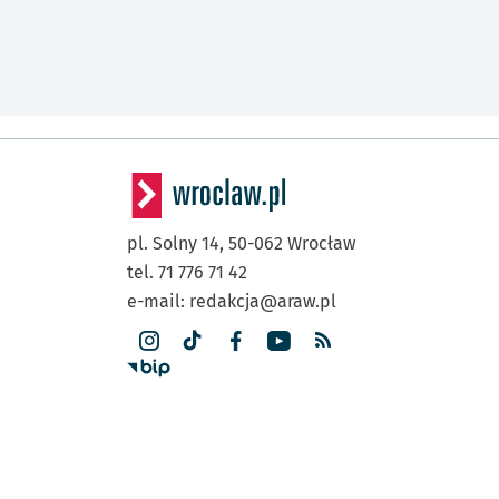
pl. Solny 14,
50-062
Wrocław
tel. 71 776 71 42
e-mail:
redakcja@araw.pl