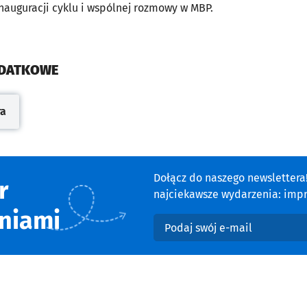
nauguracji cyklu i wspólnej rozmowy w MBP.
ODATKOWE
ra
cie
Dołącz do naszego newsletter
r
najciekawsze wydarzenia: impre
niami
Podaj swój e-mail