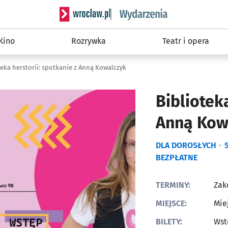
Serwis informacyjny wroclaw.pl podserwis: W
Kino
Rozrywka
Teatr i opera
teka herstorii: spotkanie z Anną Kowalczyk
Bibliotek
Anną Kow
DLA DOROSŁYCH
BEZPŁATNE
TERMINY:
Zak
MIEJSCE:
Mie
BILETY:
Wst