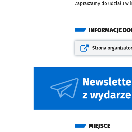
Zapraszamy do udziału w i
INFORMACJE D
Strona organizato
Otwiera się w nowej kar
Newslette
z wydarze
MIEJSCE