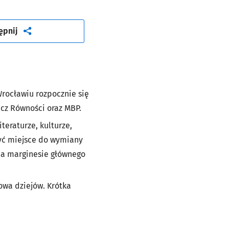
artykuł
ępnij
 Wrocławiu rozpocznie się
cz Równości oraz MBP.
teraturze, kulturze,
zyć miejsce do wymiany
 na marginesie głównego
owa dziejów. Krótka