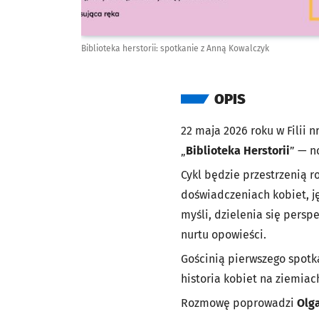
Biblioteka herstorii: spotkanie z Anną Kowalczyk
OPIS
22 maja 2026 roku w Filii 
„
Biblioteka Herstorii
” — n
Cykl będzie przestrzenią r
doświadczeniach kobiet, j
myśli, dzielenia się pers
nurtu opowieści.
Gościnią pierwszego spot
historia kobiet na ziemiach 
Rozmowę poprowadzi
Olga