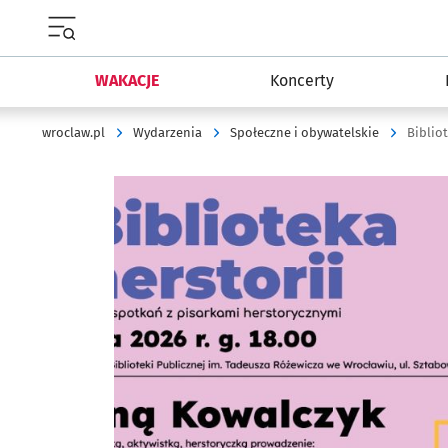
Menu główne portalu wroclaw.pl
WAKACJE
Koncerty
wroclaw.pl
Wydarzenia
Społeczne i obywatelskie
Biblio
Kliknij, aby powiększyć