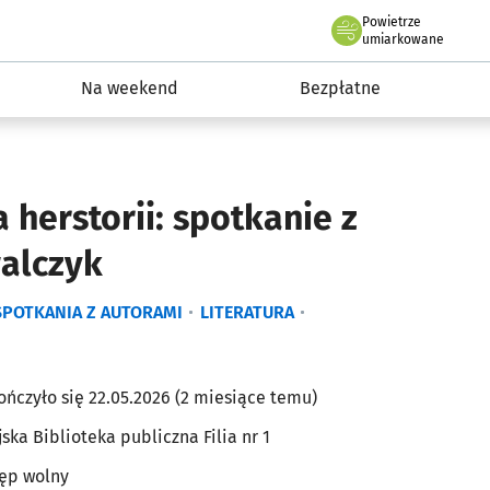
Powietrze
we Wrocławiu
ydarzenia
umiarkowane
Na weekend
Bezpłatne
a herstorii: spotkanie z
alczyk
SPOTKANIA Z AUTORAMI
LITERATURA
ończyło się 22.05.2026 (2 miesiące temu)
jska Biblioteka publiczna Filia nr 1
ęp wolny