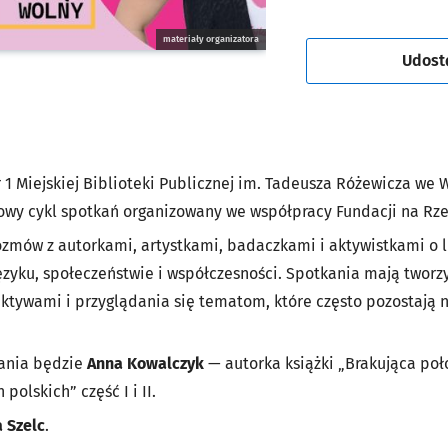
materiały organizatora
Udost
nr 1 Miejskiej Biblioteki Publicznej im. Tadeusza Różewicza we
owy cykl spotkań organizowany we współpracy Fundacji na Rze
ozmów z autorkami, artystkami, badaczkami i aktywistkami o li
ęzyku, społeczeństwie i współczesności. Spotkania mają twor
pektywami i przyglądania się tematom, które często pozostają
kania będzie
Anna Kowalczyk
— autorka książki „Brakująca poł
polskich” część I i II.
 Szelc
.