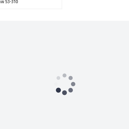
aw
53-310